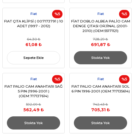
Fiat
%5
Fiat
%5
FIAT ÇITA KLİPSİ ( 007173791 ) 10
FİAT DOBLO ALBEA PALİO CAM
ADET (1997 - 2012)
DENGE ÇITASI ORJİNAL (2001-
2010) (OEM:55171121)
64,30 ₺
728,29 ₺
61,08 ₺
691,87 ₺
Sepete Ekle
Stokta Yok
Fiat
%5
Fiat
%5
FIAT PALIO CAM ANAHTARI SAĞ
FIAT PALIO CAM ANAHTARI SOL
5 PIN (1996-2001 )
6 PIN 1996-2001 (OEM:717135614)
(OEM:717137614)
592,09 ₺
742,43 ₺
562,49 ₺
705,31 ₺
Stokta Yok
Stokta Yok