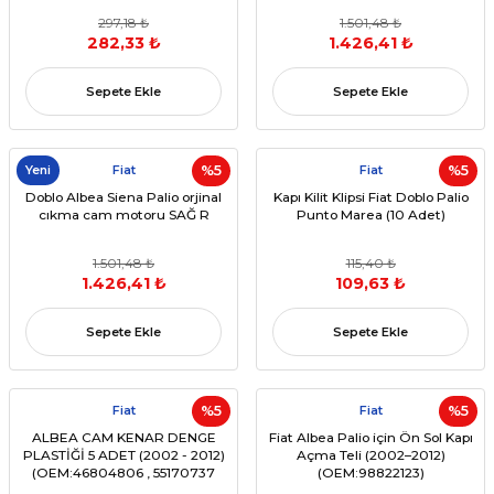
297,18 ₺
1.501,48 ₺
282,33 ₺
1.426,41 ₺
Sepete Ekle
Sepete Ekle
Yeni
Fiat
%5
Fiat
%5
Doblo Albea Siena Palio orjinal
Kapı Kilit Klipsi Fiat Doblo Palio
cıkma cam motoru SAĞ R
Punto Marea (10 Adet)
1.501,48 ₺
115,40 ₺
1.426,41 ₺
109,63 ₺
Sepete Ekle
Sepete Ekle
Fiat
%5
Fiat
%5
ALBEA CAM KENAR DENGE
Fiat Albea Palio için Ön Sol Kapı
PLASTİĞİ 5 ADET (2002 - 2012)
Açma Teli (2002–2012)
(OEM:46804806 , 55170737
(OEM:98822123)
,735310084 )