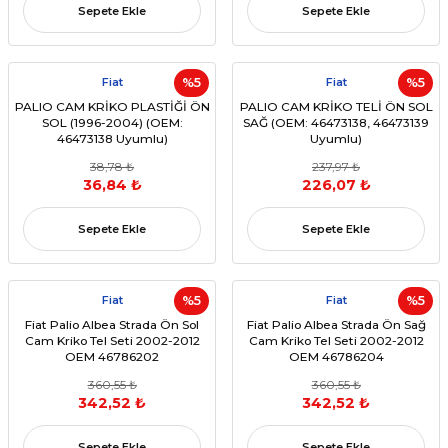
Sepete Ekle
Sepete Ekle
Fiat
%5
Fiat
%5
PALIO CAM KRİKO PLASTİĞİ ÖN
PALIO CAM KRİKO TELİ ÖN SOL
SOL (1996-2004) (OEM:
SAĞ (OEM: 46473138, 46473139
46473138 Uyumlu)
Uyumlu)
38,78 ₺
237,97 ₺
36,84 ₺
226,07 ₺
Sepete Ekle
Sepete Ekle
Fiat
%5
Fiat
%5
Fiat Palio Albea Strada Ön Sol
Fiat Palio Albea Strada Ön Sağ
Cam Kriko Tel Seti 2002-2012
Cam Kriko Tel Seti 2002-2012
OEM 46786202
OEM 46786204
360,55 ₺
360,55 ₺
342,52 ₺
342,52 ₺
Sepete Ekle
Sepete Ekle