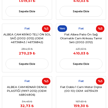
1.019,51 ₺
410,03 ₺
Sepete Ekle
Sepete Ekle
Fiat
%5
Yeni
Fiat
%5
ALBEA CAM KRİKO TELİ ÖN SOL
Fiat Albea Palio Ön Sağ
SAĞ (2002-2012) (OEM:
Otomatik Cam Krikosu Tamir
46736843 / 46736842)
Seti (2002-2012)
284,51 ₺
431,61 ₺
270,29 ₺
410,03 ₺
Sepete Ekle
Sepete Ekle
Fiat
%5
Fiat
%5
ALBEA CAM KENAR DENGE
Fiat Doblo 1 Cam Motor Dişlisi
PLASTİĞİ (1997-2012) (OEM:
(00-10) OEM: 46751439
46804806)
34,45 ₺
167,69 ₺
32,73 ₺
159,30 ₺