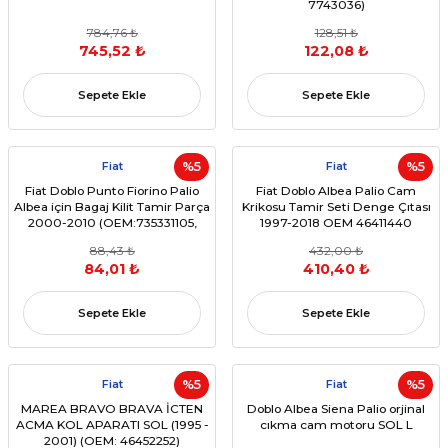
7743036)
784,76 ₺
128,51 ₺
745,52 ₺
122,08 ₺
Sepete Ekle
Sepete Ekle
Fiat
%5
Fiat
%5
Fiat Doblo Punto Fiorino Palio
Fiat Doblo Albea Palio Cam
Albea için Bagaj Kilit Tamir Parça
Krikosu Tamir Seti Denge Çıtası
2000-2010 (OEM:735331105,
1997-2018 OEM 46411440
775855)
88,43 ₺
432,00 ₺
84,01 ₺
410,40 ₺
Sepete Ekle
Sepete Ekle
Fiat
%5
Fiat
%5
MAREA BRAVO BRAVA İCTEN
Doblo Albea Siena Palio orjinal
ACMA KOL APARATI SOL (1995 -
cıkma cam motoru SOL L
2001) (OEM: 46452252)