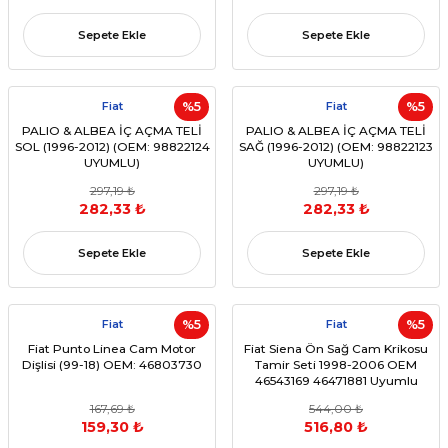
Sepete Ekle
Sepete Ekle
Fiat
%5
Fiat
%5
PALIO & ALBEA İÇ AÇMA TELİ
PALIO & ALBEA İÇ AÇMA TELİ
SOL (1996-2012) (OEM: 98822124
SAĞ (1996-2012) (OEM: 98822123
UYUMLU)
UYUMLU)
297,19 ₺
297,19 ₺
282,33 ₺
282,33 ₺
Sepete Ekle
Sepete Ekle
Fiat
%5
Fiat
%5
Fiat Punto Linea Cam Motor
Fiat Siena Ön Sağ Cam Krikosu
Dişlisi (99-18) OEM: 46803730
Tamir Seti 1998-2006 OEM
46543169 46471881 Uyumlu
167,69 ₺
544,00 ₺
159,30 ₺
516,80 ₺