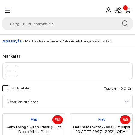
Geri Dön
del Seçimi Oto Yedek
Anasayfa
Marka / Model Seçimi Oto Yedek Parça
Fiat
Palio
Markalar
Fiat
Stoktakiler
Toplam 49 ürün
Fiat
%5
Fiat
%5
Cam Denge Çıtası Plastiği Fiat
Fiat Palio Punto Albea Kilit Klipsi
Doblo Albea Palio
10 ADET (1997 - 2012) (OEM: