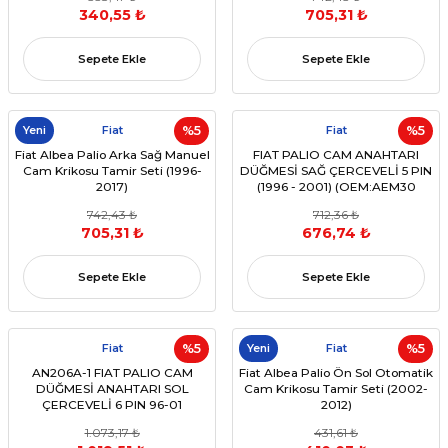
340,55 ₺
705,31 ₺
Sepete Ekle
Sepete Ekle
Yeni
Fiat
%5
Fiat
%5
Fiat Albea Palio Arka Sağ Manuel
FIAT PALIO CAM ANAHTARI
Cam Krikosu Tamir Seti (1996-
DÜĞMESİ SAĞ ÇERCEVELİ 5 PIN
2017)
(1996 - 2001) (OEM:AEM30
0205A,717137614)
742,43 ₺
712,36 ₺
705,31 ₺
676,74 ₺
Sepete Ekle
Sepete Ekle
Fiat
%5
Yeni
Fiat
%5
AN206A-1 FIAT PALIO CAM
Fiat Albea Palio Ön Sol Otomatik
DÜĞMESİ ANAHTARI SOL
Cam Krikosu Tamir Seti (2002-
ÇERCEVELİ 6 PIN 96-01
2012)
(OEM:717135614)
1.073,17 ₺
431,61 ₺