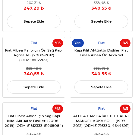
260,31 ₺
358,48 ₺
247,29 ₺
340,55 ₺
Sepete Ekle
Sepete Ekle
Fiat
%5
Yeni
Fiat
%5
Fiat Albea Palio için Ön Sağ Kapı
Kapı Kilit Aktüatör Dişlileri Fiat
Açma Teli (2002–2012)
Linea Albea Ön Arka Sol
(OEM:98822123)
358,48 ₺
358,48 ₺
340,55 ₺
340,55 ₺
Sepete Ekle
Sepete Ekle
Fiat
%5
Fiat
%5
Fiat Linea Albea İçin Sağ Kapı
ALBEA CAM KRİKO TEL HALAT
Kilidi Aktüatör Dişlileri (2006 -
MANUEL ARKA SOL L (1997-
2019) (OEM: 51812333, 51968084)
2012) (OEM:51716330, 46446911)
358,47 ₺
742,43 ₺