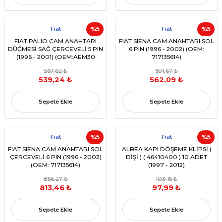
Fiat
%5
Fiat
%5
FIAT PALIO CAM ANAHTARI
FIAT SIENA CAM ANAHTARI SOL
DÜĞMESİ SAĞ ÇERCEVELİ 5 PIN
6 PIN (1996 - 2002) (OEM:
(1996 - 2001) (OEM:AEM30
717135614)
0205A,717137614)
567,62 ₺
591,67 ₺
539,24 ₺
562,09 ₺
Sepete Ekle
Sepete Ekle
Fiat
%5
Fiat
%5
FIAT SIENA CAM ANAHTARI SOL
ALBEA KAPI DÖŞEME KLİPSİ (
ÇERCEVELİ 6 PIN (1996 - 2002)
DİŞİ ) ( 46410400 ) 10 ADET
(OEM: 717135614)
(1997 - 2012)
856,27 ₺
103,15 ₺
813,46 ₺
97,99 ₺
Sepete Ekle
Sepete Ekle