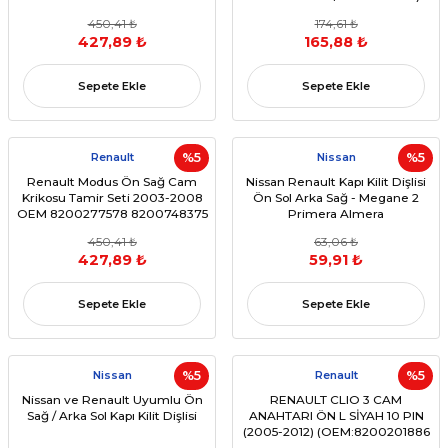
8200478299
450,41 ₺
174,61 ₺
427,89 ₺
165,88 ₺
Sepete Ekle
Sepete Ekle
Renault
%5
Nissan
%5
Renault Modus Ön Sağ Cam
Nissan Renault Kapı Kilit Dişlisi
Krikosu Tamir Seti 2003-2008
Ön Sol Arka Sağ - Megane 2
OEM 8200277578 8200748375
Primera Almera
8200478298
450,41 ₺
63,06 ₺
427,89 ₺
59,91 ₺
Sepete Ekle
Sepete Ekle
Nissan
%5
Renault
%5
Nissan ve Renault Uyumlu Ön
RENAULT CLIO 3 CAM
Sağ / Arka Sol Kapı Kilit Dişlisi
ANAHTARI ÖN L SİYAH 10 PIN
(2005-2012) (OEM:8200201886
8200602492 8200315024