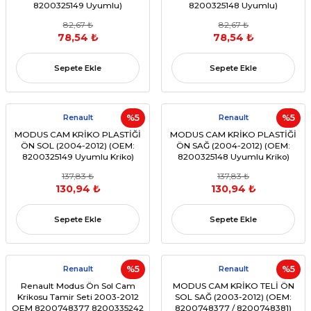
8200325149 Uyumlu)
8200325148 Uyumlu)
82,67 ₺
82,67 ₺
78,54 ₺
78,54 ₺
Sepete Ekle
Sepete Ekle
Renault
%5
Renault
%5
MODUS CAM KRİKO PLASTİĞİ
MODUS CAM KRİKO PLASTİĞİ
ÖN SOL (2004-2012) (OEM:
ÖN SAĞ (2004-2012) (OEM:
8200325149 Uyumlu Kriko)
8200325148 Uyumlu Kriko)
137,83 ₺
137,83 ₺
130,94 ₺
130,94 ₺
Sepete Ekle
Sepete Ekle
Renault
%5
Renault
%5
Renault Modus Ön Sol Cam
MODUS CAM KRİKO TELİ ÖN
Krikosu Tamir Seti 2003-2012
SOL SAĞ (2003-2012) (OEM:
OEM 8200748377 8200335242
8200748377 / 8200748381)