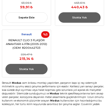
63,06 ₺
463,61 ₺
8200315029)
59,91 ₺
440,43 ₺
Sepete Ekle
Stokta Yok
Renault
%5
RENAULT CLIO 3 FLAŞÖR
ANAHTARI 4 PİN (2005-2012)
(OEM: 8200442723
8200442724 8200634256
226,47 ₺
252103766R)
215,14 ₺
Stokta Yok
Renault
Modus
cam krikosu montajı yapılırken, parçanın kapı içi ray sistemiyle
milimetrik uyumu sessiz çalışma performansı için esastır. Kalitesiz yan sanayi parçalar,
kısa sürede dişli sıyırması veya halat kopması gibi sorunlara yol açarak ek maliyetler
doğurabilir. Sitemizde sunduğumuz ve
Modus
teknik spesifikasyonlarına tam cevap
veren parçalar, korozyona dayanıklı metal aksamlarla güçlendirilmiştir. Uzun ömürlü
kullanım ve ekonomik çözümler arayan
Modus
kullanıcıları için hazırladığımız bu
koleksiyon, her türlü iklim koşulunda sarsıntısız bir çalışma sağlar. Güvenilir yedek