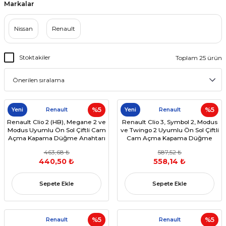
Markalar
Nissan
Renault
Stoktakiler
Toplam 25 ürün
Yeni
Renault
%5
Yeni
Renault
%5
Renault Clio 2 (HB), Megane 2 ve
Renault Clio 3, Symbol 2, Modus
Modus Uyumlu Ön Sol Çiftli Cam
ve Twingo 2 Uyumlu Ön Sol Çiftli
Açma Kapama Düğme Anahtarı
Cam Açma Kapama Düğme
(8200 060 045)
Anahtarı (OEM:8200 214 939)
463,68 ₺
587,52 ₺
440,50 ₺
558,14 ₺
Sepete Ekle
Sepete Ekle
Renault
%5
Renault
%5