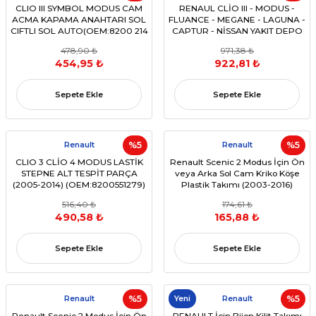
CLIO III SYMBOL MODUS CAM
RENAUL CLİO III - MODUS -
ACMA KAPAMA ANAHTARI SOL
FLUANCE - MEGANE - LAGUNA -
CIFTLI SOL AUTO(OEM:8200 214
CAPTUR - NİSSAN YAKIT DEPO
943)
KAPAĞI KİLİTİ 12 VOLT (ÇUBUK
478,90 ₺
971,38 ₺
BOYU 240 MM) (OEM 82 00 312
454,95 ₺
922,81 ₺
600)
Sepete Ekle
Sepete Ekle
Renault
%5
Renault
%5
CLIO 3 CLİO 4 MODUS LASTİK
Renault Scenic 2 Modus İçin Ön
STEPNE ALT TESPİT PARÇA
veya Arka Sol Cam Kriko Köşe
(2005-2014) (OEM:8200551279)
Plastik Takımı (2003-2016)
(OEM:8200335242,
516,40 ₺
174,61 ₺
8200478299, 8200748377 )
490,58 ₺
165,88 ₺
Sepete Ekle
Sepete Ekle
Renault
%5
Yeni
Renault
%5
Renault Scenic 2 Modus İçin Ön
RENAULT İçin Bijon Kilit Takımı