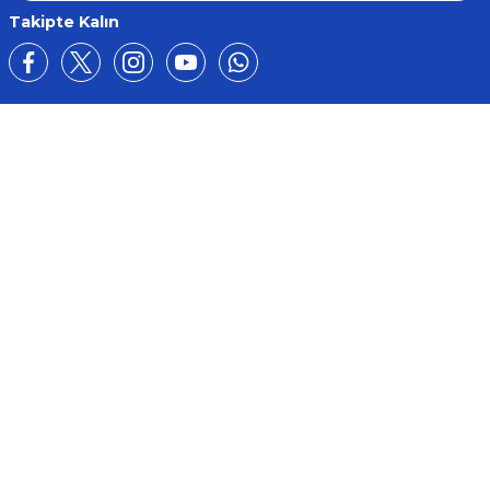
Takipte Kalın
Üyelik
Kurumsal
Alışveriş
BİZE ULAŞIN
0212 649 81 82
0535 962 32 25
avrupaplastik@hotmail.com
İletişim Bilgilerimiz
Google Harita