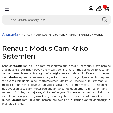
Geri Dön
del Seçimi Oto Yedek
Anasayfa
Marka / Model Seçimi Oto Yedek Parça
Renault
Modus
Renault Modus Cam Kriko
Sistemleri
Renault
Modus
sahipleri için cam mekanizmalarının sağlığı, hem sürüş keyfi hem de
araç güvenliği açısından büyük önem taşır. Şehir içi kullanımda sıkça açılıp kapanan
camlar, zamanla mekanik yorgunluğa bağlı olarak arızalanabilir. Kategorimizde yer
alan
Modus
uyumlu cam krikosu seçenekleri, aracınızın orijinal yapısına tam uyum
sağlayacak şekilde en kaliteli malzemelerden üretilmiştir. İster elektrikli ister manuel
modeller olsun, her bütçeye uygun yedek parça çözümlerimiz mevcuttur. Dayanıklı
halat yapıları ve sağlam motor bağlantıları sayesinde uzun ömürlü bir performans
sunan bu ürünler, montaj kolaylığı ile de öne çıkar. Siz de aracınızdaki cam kaldırma
sorunlarını profesyonelce çözmek ve güvenle seyahat etmek için stoklarımızdaki
güncel
Modus
cam krikolarını hemen inceleyebilir, hızlı kargo avantajıyla siparişinizi
oluşturabilirsiniz.