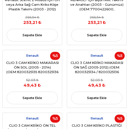
veya Arka Sağ Cam Kriko Köşe
ve Anahtarı (2003 - Günümüz)
Plastik Takımı (2003 - 2012)
(OEM:7700422600,
(OEM:8200325135, 8200646839)
7701203972, 7701038247,
266,54 ₺
266,54 ₺
7700412166)
253,21 ₺
253,21 ₺
Sepete Ekle
Sepete Ekle
Renault
%5
Renault
%5
CLIO 3 CAM KRİKO MAKARASI
CLIO 3 CAM KRİKO MAKARASI
ÖN SOL (2005 - 2014)
ÖN SAĞ (2005-2012) (OEM:
(OEM:8200325135 8200325136
8200325134 / 8200325136
8200600494 8200600495
Uyumlu)
52,03 ₺
52,03 ₺
8200634267)
49,43 ₺
49,43 ₺
Sepete Ekle
Sepete Ekle
Renault
%5
Renault
%5
CLIO 3 CAM KRİKO ÖN TEL
CLIO 3 CAM KRİKO PLASTİĞİ