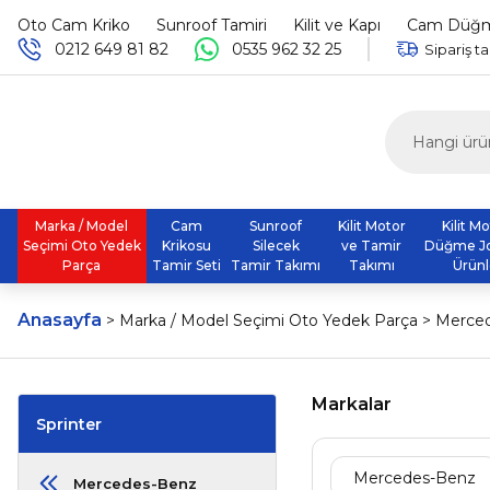
Oto Cam Kriko
Sunroof Tamiri
Kilit ve Kapı
Cam Düğme
0212 649 81 82
0535 962 32 25
Sipariş ta
Marka / Model
Cam
Sunroof
Kilit Motor
Kilit M
Seçimi Oto Yedek
Krikosu
Silecek
ve Tamir
Düğme J
Parça
Tamir Seti
Tamir Takımı
Takımı
Ürünl
Anasayfa
Marka / Model Seçimi Oto Yedek Parça
Merce
Markalar
Sprinter
Mercedes-Benz
Mercedes-Benz