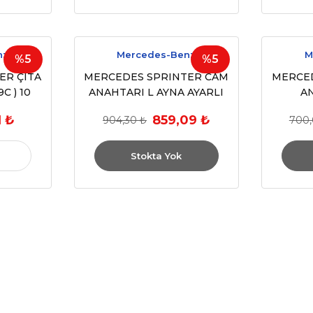
nz
Mercedes-Benz
M
%5
%5
ER ÇITA
MERCEDES SPRINTER CAM
MERCE
C ) 10
ANAHTARI L AYNA AYARLI
A
018)
12PIN
1 ₺
859,09 ₺
904,30 ₺
700,
Stokta Yok