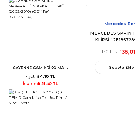
Mercedes-Be
MERCEDES SPRINT
KLİPSİ ( 2E1867289
ADET (2006 - 2
135,0
142,11 ₺
Sepete Ekle
CAYENNE CAM KRİKO MA ...
Fiyat :
54,10 TL
İndirimli 51,40 TL