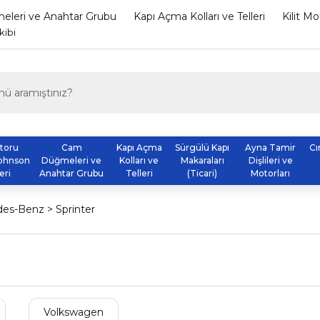
leri ve Anahtar Grubu
Kapı Açma Kolları ve Telleri
Kilit M
kibi
otoru
Cam
Kapı Açma
Sürgülü Kapı
Ayna Tamir
Cı
ohnson
Düğmeleri ve
Kolları ve
Makaraları
Dişlileri ve
eri
Anahtar Grubu
Telleri
(Ticari)
Motorları
des-Benz
Sprinter
Volkswagen