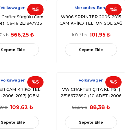
Volkswagen
Mercedes-Benz
%5
%5
r Crafter Sürgülü Cam
W906 SPRINTER 2006-2015
eti 06-16 2E1847733
CAM KRİKO TELİ ÖN SOL SAĞ
(OEM: 9067201146 /
566,25 ₺
101,95 ₺
,05 ₺
107,31 ₺
9067201046 VB. UYUMLU)
Sepete Ekle
Sepete Ekle
Volkswagen
Volkswagen
%5
%5
ER CAM KRİKO TELİ
VW CRAFTER ÇITA KLİPSİ (
 (2006-2017) (OEM :
2E1867289C ) 10 ADET (2006
E0837401/402)
- 2018) (OEM: 2E1867289C)
109,62 ₺
88,38 ₺
,39 ₺
93,04 ₺
Sepete Ekle
Sepete Ekle