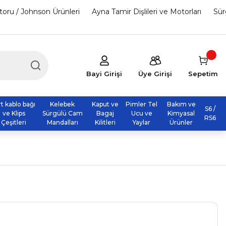
otoru / Johnson Ürünleri
Ayna Tamir Dişlileri ve Motorları
Sür
Bayi Girişi
Üye Girişi
Sepetim
rt kablo bağı
Kelebek
Kaput ve
Pimler Tel
Bakım ve
S6 /
ve Klips
Sürgülü Cam
Bagaj
Ucu ve
Kimyasal
RS6
Çeşitleri
Mandalları
Kilitleri
Yaylar
Ürünler