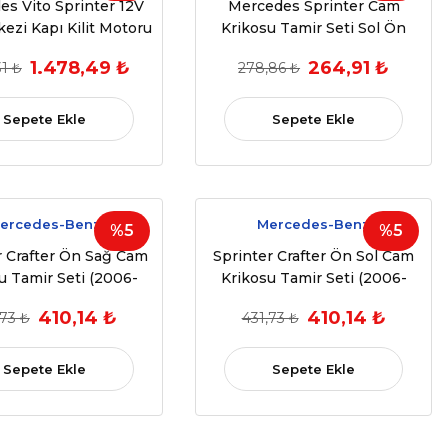
s Vito Sprinter 12V
Mercedes Sprinter Cam
ezi Kapı Kilit Motoru
Krikosu Tamir Seti Sol Ön
2006-2016 OEM
1.478,49 ₺
264,91 ₺
31 ₺
278,86 ₺
A9067200046
Sepete Ekle
Sepete Ekle
ercedes-Benz
Mercedes-Benz
%5
%5
r Crafter Ön Sağ Cam
Sprinter Crafter Ön Sol Cam
u Tamir Seti (2006-
Krikosu Tamir Seti (2006-
2016)
2016)
410,14 ₺
410,14 ₺
,73 ₺
431,73 ₺
Sepete Ekle
Sepete Ekle