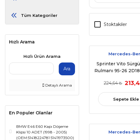
Tüm Kategoriler
Stoktakiler
Hızlı Arama
Mercedes-Be
Hızlı Ürün Arama
Sprinter Vito Sürgü
Ara
Rulmanı 95-26 2D1
213,4
224,64 ₺
Detaylı Arama
Sepete Ekle
En Populer Olanlar
BMW E46 E60 Kapı Döşeme
Mercedes-Be
Klipsi 10 ADET (1998 - 2005)
(OEM:51418224781 51411973500)