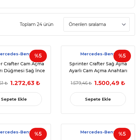
Toplam 24 ürün
ercedes-Benz
Mercedes-Benz
%5
%5
er Crafter Cam Açma
Sprinter Crafter Sağ Ayna
rı Düğmesi Sağ İnce
Ayarlı Cam Açma Anahtarı
Buton
Düğmesi
1.272,63 ₺
1.500,49 ₺
61 ₺
1.579,46 ₺
Sepete Ekle
Sepete Ekle
ercedes-Benz
Mercedes-Benz
%5
%5