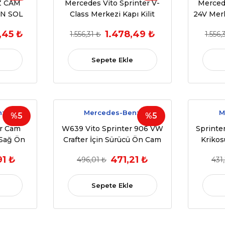
Z CAM
Mercedes Vito Sprinter V-
Mercede
N SOL
Class Merkezi Kapı Kilit
24V Merk
LAMALI)
Motoru
,45 ₺
1.478,49 ₺
1.556,31 ₺
1.556,
9 W176
17 13>19
OEM
Sepete Ekle
107)
nz
Mercedes-Benz
M
%5
%5
er Cam
W639 Vito Sprinter 906 VW
Sprinte
 Sağ Ön
Crafter İçin Sürücü Ön Cam
Krikos
EM
Düğme Kapağı (2006-2018)
91 ₺
471,21 ₺
496,01 ₺
431
6
(OEM:807624374022)
Sepete Ekle