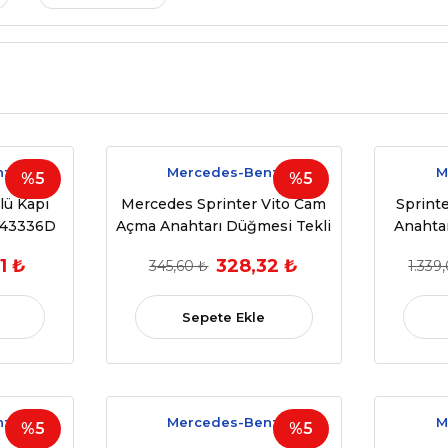
nz
Mercedes-Benz
M
%5
%5
lü Kapı
Mercedes Sprinter Vito Cam
Sprint
843336D
Açma Anahtarı Düğmesi Tekli
Anahta
1 ₺
328,32 ₺
345,60 ₺
1.339,
Sepete Ekle
nz
Mercedes-Benz
M
%5
%5