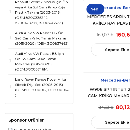
Renault Scenic 2 Modus İçin Ön
veya Arka Sol Cam Kriko Köşe
Mercedes-Be
Yeni
Plastik Takımı (2003-2016)
MERCEDES SPRİNT
(OEM:8200335242,
8200478299, 8200748377 )
KRİKO RAY PLASTİ
ADET) (2006 - 2
Audi A1 ve VW Passat B8 Ön
160,6
169,07 ₺
(OEM:A90672000
Sağ Cam Kriko Tamir Makarası
A9067200146 ,2E08
(2015-2020) (OEM:3G0837462)
2E0837402)
Sepete Ekle
Audi A1 ve VW Passat B8 İçin
Ön Sol Cam Kriko Tamir
Makarası (2015-2020)
(OEM:3G0837461A )
Land Rover Range Rover Arka
Mercedes-Be
Silecek Dişli Seti (2005–2013)
W906 SPRINTER 2
(OEM:DLB500013, DLB500014
)
CAM KRİKO MAKAR
SAĞ (OEM: A90672
80,12
84,33 ₺
A9067200146 Uy
Sponsor Ürünler
Sepete Ekle