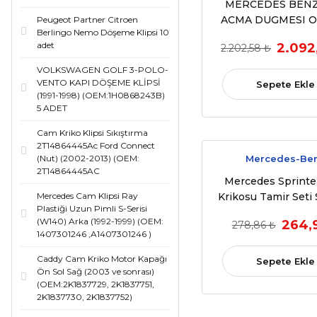
MERCEDES BEN
ACMA DUGMESI O
Peugeot Partner Citroen
Berlingo Nemo Döşeme Klipsi 10
(KOMPLE, AYNA KAT
adet
2.092
2.202,58 ₺
X156 14> X117 15>1
12>18 W246 13>18 C1
VOLKSWAGEN GOLF 3-POLO-
W166 11>15 (
VENTO KAPI DÖŞEME KLİPSİ
Sepete Ekle
(1991-1998) (OEM:1H0868243B)
A1669054400 9
5 ADET
Cam Kriko Klipsi Sıkıştırma
2T14864445Ac Ford Connect
Mercedes-Be
(Nut) (2002-2013) (OEM:
2T14864445AC
Mercedes Sprint
Mercedes Cam Klipsi Ray
Krikosu Tamir Seti
Plastiği Uzun Pimli S-Serisi
2006-2016 O
(W140) Arka (1992-1999) (OEM:
264,
278,86 ₺
A906720014
1407301246 ,A1407301246 )
Caddy Cam Kriko Motor Kapağı
Sepete Ekle
Ön Sol Sağ (2003 ve sonrası)
(OEM:2K1837729, 2K1837751,
2K1837730, 2K1837752)