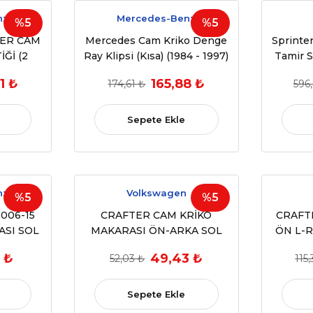
nz
Mercedes-Benz
%5
%5
ER CAM
Mercedes Cam Kriko Denge
Sprinte
Ğİ (2
Ray Klipsi (Kısa) (1984 - 1997)
Tamir S
016)
(OEM:1267200142 ,
1 ₺
165,88 ₺
174,61 ₺
596
46 ,
A1267200042 )
37401 ,
Sepete Ekle
nz
Volkswagen
%5
%5
006-15
CRAFTER CAM KRİKO
CRAFT
ASI SOL
MAKARASI ÖN-ARKA SOL
ÖN L-R
00046,
SAĞ (2006-2017) (OEM:
2
 ₺
49,43 ₺
52,03 ₺
115
umlu)
2E0837401, A9067200046
Uyumlu)
Sepete Ekle