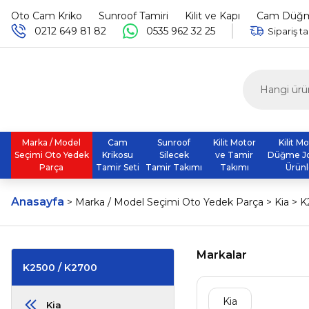
Oto Cam Kriko
Sunroof Tamiri
Kilit ve Kapı
Cam Düğme
0212 649 81 82
0535 962 32 25
Sipariş ta
Marka / Model
Cam
Sunroof
Kilit Motor
Kilit M
Seçimi Oto Yedek
Krikosu
Silecek
ve Tamir
Düğme J
Parça
Tamir Seti
Tamir Takımı
Takımı
Ürünl
Anasayfa
Marka / Model Seçimi Oto Yedek Parça
Kia
K
Markalar
K2500 / K2700
Kia
Kia