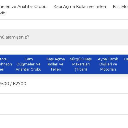
leri ve Anahtar Grubu
Kapı Açma Kolları ve Telleri
Kilit M
kibi
otoru
Cam
Kapı Açma
Sürgülü Kapı
Ayna Tamir
Cı
ohnson
Düğmeleri ve
Kolları ve
Makaraları
Dişlileri ve
eri
Anahtar Grubu
Telleri
(Ticari)
Motorları
2500 / K2700