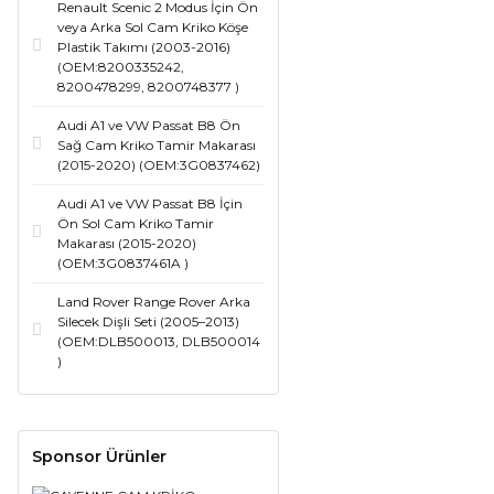
Renault Scenic 2 Modus İçin Ön
veya Arka Sol Cam Kriko Köşe
Plastik Takımı (2003-2016)
(OEM:8200335242,
8200478299, 8200748377 )
Audi A1 ve VW Passat B8 Ön
Sağ Cam Kriko Tamir Makarası
(2015-2020) (OEM:3G0837462)
Audi A1 ve VW Passat B8 İçin
Ön Sol Cam Kriko Tamir
Makarası (2015-2020)
(OEM:3G0837461A )
Land Rover Range Rover Arka
Silecek Dişli Seti (2005–2013)
(OEM:DLB500013, DLB500014
)
Sponsor Ürünler