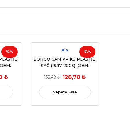
Kia
%5
%5
PLASTİĞİ
BONGO CAM KRİKO PLASTİĞİ
(OEM:
SAĞ (1997-2005) (OEM:
mlu)
0K60A60316 Uyumlu)
0 ₺
128,70 ₺
135,48 ₺
Sepete Ekle