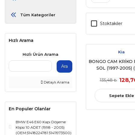
Tüm Kategoriler
Stoktakiler
Hızlı Arama
Kia
Hızlı Ürün Arama
BONGO CAM KRİKO 
Ara
SOL (1997-2005) 
0K60A60317 Uyu
128,7
135,48 ₺
Detaylı Arama
Sepete Ekle
En Populer Olanlar
BMW E46 E60 Kapı Döşeme
Klipsi 10 ADET (1998 - 2005)
(OEM:51418224781 51411973500)