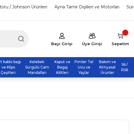
otoru / Johnson Ürünleri
Ayna Tamir Dişlileri ve Motorları
Sür
Bayi Girişi
Üye Girişi
Sepetim
rt kablo bağı
Kelebek
Kaput ve
Pimler Tel
Bakım ve
S6 /
ve Klips
Sürgülü Cam
Bagaj
Ucu ve
Kimyasal
RS6
Çeşitleri
Mandalları
Kilitleri
Yaylar
Ürünler