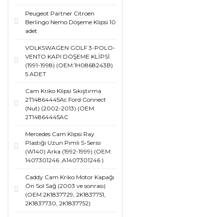
Peugeot Partner Citroen
Berlingo Nemo Döşeme Klipsi 10
adet
VOLKSWAGEN GOLF 3-POLO-
VENTO KAPI DÖŞEME KLİPSİ
(1991-1998) (OEM:1H0868243B)
5 ADET
Cam Kriko Klipsi Sıkıştırma
2T14864445Ac Ford Connect
(Nut) (2002-2013) (OEM:
2T14864445AC
Mercedes Cam Klipsi Ray
Plastiği Uzun Pimli S-Serisi
(W140) Arka (1992-1999) (OEM:
1407301246 ,A1407301246 )
Caddy Cam Kriko Motor Kapağı
Ön Sol Sağ (2003 ve sonrası)
(OEM:2K1837729, 2K1837751,
2K1837730, 2K1837752)