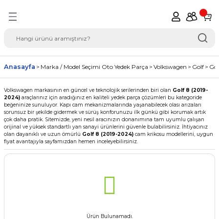
Geri Dön
del Seçimi Oto Yedek
Anasayfa
Marka / Model Seçimi Oto Yedek Parça
Volkswagen
Golf
Gol
Volkswagen markasının en güncel ve teknolojik serilerinden biri olan
Golf 8 (2019-
2024)
araçlarınız için aradığınız en kaliteli yedek parça çözümleri bu kategoride
beğeninize sunuluyor. Kapı cam mekanizmalarında yaşanabilecek olası arızaları
sorunsuz bir şekilde gidermek ve sürüş konforunuzu ilk günkü gibi korumak artık
çok daha pratik. Sitemizde, yeni nesil aracınızın donanımına tam uyumlu çalışan
orijinal ve yüksek standartlı yan sanayi ürünlerini güvenle bulabilirsiniz. İhtiyacınız
olan dayanıklı ve uzun ömürlü
Golf 8 (2019-2024)
cam krikosu modellerini, uygun
fiyat avantajıyla sayfamızdan hemen inceleyebilirsiniz.
Ürün Bulunamadı.