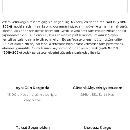
odern Volkswagen tasarım çizgisini ve yenilikçi teknolojileri barındıran
Golf 8 (2019-
2024)
model araçlarınızın kapı içi donanım ihtiyaçlarını güvenle tamamlamak sürüş
konforu açısından son derece önemlidir. Özellikle yeni nesil cam mekanizmalarındaki
yıpranmalar için uzun ömürlü, sessiz çalışan ve pratik montaj imkanı sağlayan
kaliteli parçalar daima tercih edilmelidir. Bu sayfada sergilenen bütün üstün kaliteli
ürünler, aracınızın orijinal fabrika sistemine hiçbir zarar vermeden tam performans
almanızı garantiler. Günlük sürüş keyfinizi doğrudan iyileştirecek çeşitli
Golf 8
(2019-2024)
yedek parça seçeneklerini güvenle sipariş edebilirsiniz.
Aynı Gün Kargoda
Güvenli Alışveriş iyzico.com
15:00’a kadar ki tüm siparişler
256bit SSL Sertifikası
kargolanır
Taksit Seçenekleri
Ücretsiz Kargo