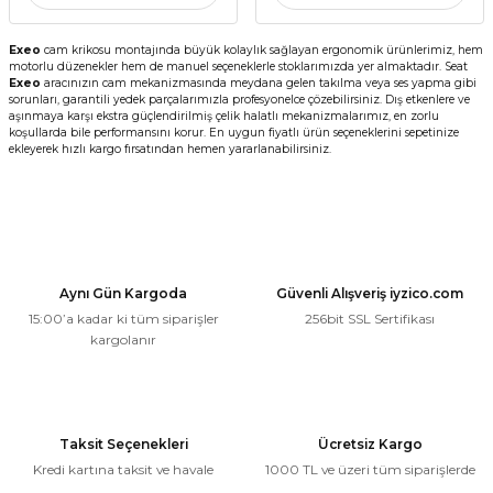
Exeo
cam krikosu montajında büyük kolaylık sağlayan ergonomik ürünlerimiz, hem
motorlu düzenekler hem de manuel seçeneklerle stoklarımızda yer almaktadır. Seat
Exeo
aracınızın cam mekanizmasında meydana gelen takılma veya ses yapma gibi
sorunları, garantili yedek parçalarımızla profesyonelce çözebilirsiniz. Dış etkenlere ve
aşınmaya karşı ekstra güçlendirilmiş çelik halatlı mekanizmalarımız, en zorlu
koşullarda bile performansını korur. En uygun fiyatlı ürün seçeneklerini sepetinize
ekleyerek hızlı kargo fırsatından hemen yararlanabilirsiniz.
Aynı Gün Kargoda
Güvenli Alışveriş iyzico.com
15:00’a kadar ki tüm siparişler
256bit SSL Sertifikası
kargolanır
Taksit Seçenekleri
Ücretsiz Kargo
Kredi kartına taksit ve havale
1000 TL ve üzeri tüm siparişlerde