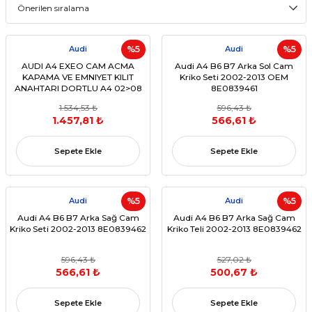
Audi
%5
Audi
%5
AUDI A4 EXEO CAM ACMA
Audi A4 B6 B7 Arka Sol Cam
KAPAMA VE EMNIYET KILIT
Kriko Seti 2002-2013 OEM
ANAHTARI DORTLU A4 02>08
8E0839461
EXEO 09>14 (OEM:8E0959851D
1.534,53 ₺
596,43 ₺
8E0959851B)
1.457,81 ₺
566,61 ₺
Sepete Ekle
Sepete Ekle
Audi
%5
Audi
%5
Audi A4 B6 B7 Arka Sağ Cam
Audi A4 B6 B7 Arka Sağ Cam
Kriko Seti 2002-2013 8E0839462
Kriko Teli 2002-2013 8E0839462
596,43 ₺
527,02 ₺
566,61 ₺
500,67 ₺
Sepete Ekle
Sepete Ekle