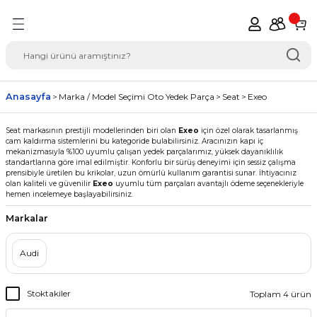
Geri Dön
del Seçimi Oto Yedek
Anasayfa
Marka / Model Seçimi Oto Yedek Parça
Seat
Exeo
Seat markasının prestijli modellerinden biri olan
Exeo
için özel olarak tasarlanmış
cam kaldırma sistemlerini bu kategoride bulabilirsiniz. Aracınızın kapı iç
mekanizmasıyla %100 uyumlu çalışan yedek parçalarımız, yüksek dayanıklılık
standartlarına göre imal edilmiştir. Konforlu bir sürüş deneyimi için sessiz çalışma
prensibiyle üretilen bu krikolar, uzun ömürlü kullanım garantisi sunar. İhtiyacınız
olan kaliteli ve güvenilir
Exeo
uyumlu tüm parçaları avantajlı ödeme seçenekleriyle
hemen incelemeye başlayabilirsiniz.
Markalar
Audi
Stoktakiler
Toplam 4 ürün