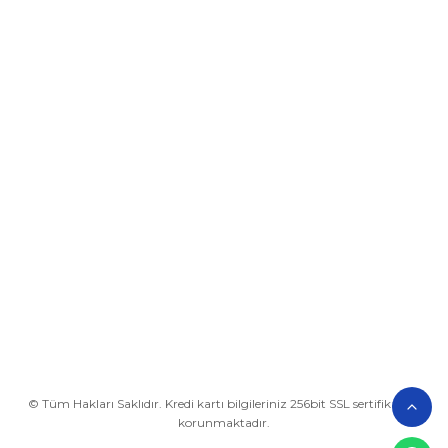
Üyelik
Kurumsal
Alışveriş
BİZE ULAŞIN
0212 649 81 82
0535 962 32 25
avrupaplastik@hotmail.com
İletişim Bilgilerimiz
Google Harita
© Tüm Hakları Saklıdır. Kredi kartı bilgileriniz 256bit SSL sertifikası ile
korunmaktadır.