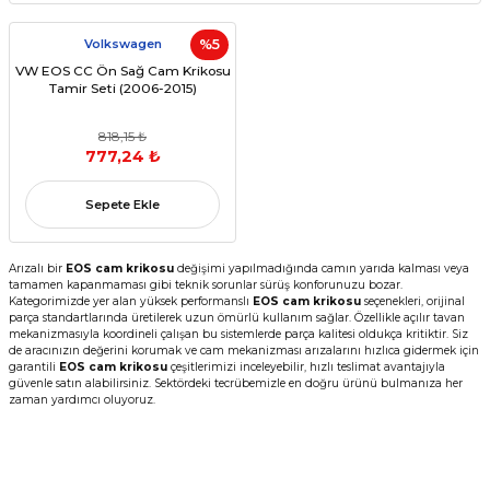
Volkswagen
%5
VW EOS CC Ön Sağ Cam Krikosu
Tamir Seti (2006-2015)
818,15 ₺
777,24 ₺
Sepete Ekle
Arızalı bir
EOS cam krikosu
değişimi yapılmadığında camın yarıda kalması veya
tamamen kapanmaması gibi teknik sorunlar sürüş konforunuzu bozar.
Kategorimizde yer alan yüksek performanslı
EOS cam krikosu
seçenekleri, orijinal
parça standartlarında üretilerek uzun ömürlü kullanım sağlar. Özellikle açılır tavan
mekanizmasıyla koordineli çalışan bu sistemlerde parça kalitesi oldukça kritiktir. Siz
de aracınızın değerini korumak ve cam mekanizması arızalarını hızlıca gidermek için
garantili
EOS cam krikosu
çeşitlerimizi inceleyebilir, hızlı teslimat avantajıyla
güvenle satın alabilirsiniz. Sektördeki tecrübemizle en doğru ürünü bulmanıza her
zaman yardımcı oluyoruz.