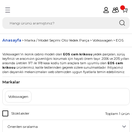
Geri Dön
del Seçimi Oto Yedek
Anasayfa
Marka / Model Seçimi Oto Yedek Parça
Volkswagen
EOS
Volkswagen'in ikonik cabrio modeli olan
EOS cam krikosu
yedek parçaları, sürüş
keyfinizi ve aracınızın güvenliğini korumak için hayati önem taşır. 2006 ve 2015 yılları
arasında üretilen 1F7 ile 1F8 kasa kodlu tüm araçlara tam uyumlu olan
EOS cam
krikosu
ürünlerimiz, kalite testlerinden geçerek sizlere sunulmaktadır. İhtiyacınız
olan dayanıklı mekanizmaları web sitemizden uygun fiyatlarla temin edebilirsiniz.
Markalar
Volkswagen
Stoktakiler
Toplam 1 ürün