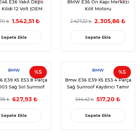
46 E36 Yakıt Depo
BMW E36 Ön Kapı Merkezi
Kilidi 12 Volt (OEM:
Kilit Motoru
67118353001)
1.542,51 ₺
2.305,86 ₺
,70 ₺
2.427,22 ₺
Sepete Ekle
Sepete Ekle
BMW
BMW
%5
%5
 E39 X5 E53 8 Parça
Bmw E36 E39 X5 E53 4 Parça
003 Sağ Sol Sunroof
Sağ Sunroof Kaydırıcı Tamir
ıcı Tamir Seti (OEM:
Seti (1995-2006)
627,93 ₺
517,20 ₺
98 ₺
544,42 ₺
811694523)
(OEM:811694523)
Sepete Ekle
Sepete Ekle