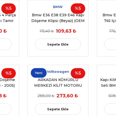
BMW
%5
%5
 4 Parça
Bmw E36 E38 E39 E46 Kapı
Bmw E3
cı Tamir
Döşeme Klipsi (Beyaz) (OEM
745 İç
6)
:51411973500) 10 ADET
Tamir 
0 ₺
109,63 ₺
115,40 ₺
176
3)
(OE
6762837
Sepete Ekle
Volkswagen
%5
Yeni
%5
 Döşeme
ARKADAN KÖMÜRLÜ
Kapı Kil
 - 2005)
MERKEZİ KİLİT MOTORU
Seti BM
781
RCW 2005 / DC 12V
8 ₺
273,60 ₺
288,00 ₺
608
)
Sepete Ekle