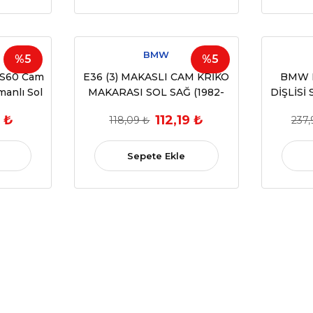
BMW
%5
%5
 S60 Cam
E36 (3) MAKASLI CAM KRİKO
BMW M
manlı Sol
MAKARASI SOL SAĞ (1982-
DİŞLİSİ 
38884
1992) (OEM: 51321932393 )
(R
 ₺
112,19 ₺
118,09 ₺
237,
Sepete Ekle