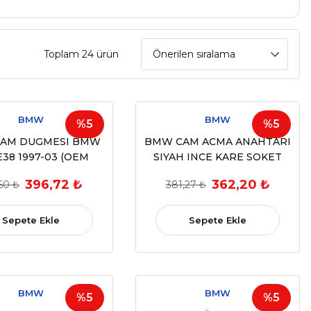
Toplam 24 ürün
BMW
BMW
%5
%5
AM DUGMESI BMW
BMW CAM ACMA ANAHTARI
E38 1997-03 (OEM
SIYAH INCE KARE SOKET
61318368974)
BMW E38 (OEM 61318352148)
396,72 ₺
362,20 ₺
60 ₺
381,27 ₺
Sepete Ekle
Sepete Ekle
BMW
BMW
%5
%5