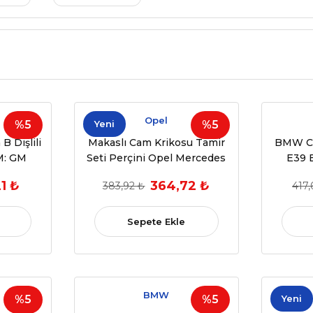
Opel
%5
Yeni
%5
B Dişlili
Makaslı Cam Krikosu Tamir
BMW C
EM: GM
Seti Perçini Opel Mercedes
E39 
 2006 -
Volvo 1980-2026 OEM-UNI
1 ₺
364,72 ₺
383,92 ₺
417,
arı
Sepete Ekle
BMW
%5
%5
Yeni