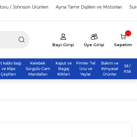
otoru / Johnson Ürünleri
Ayna Tamir Dişlileri ve Motorları
Sür
Bayi Girişi
Üye Girişi
Sepetim
rt kablo bağı
Kelebek
Kaput ve
Pimler Tel
Bakım ve
S6 /
ve Klips
Sürgülü Cam
Bagaj
Ucu ve
Kimyasal
RS6
Çeşitleri
Mandalları
Kilitleri
Yaylar
Ürünler