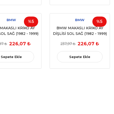
BMW
BMW
%5
%5
AKASLI KRİKO AY
BMW MAKASLI KRİKO AY
SOL SAĞ (1982 - 1999)
DİŞLİSİ SOL SAĞ (1982 - 1999)
ef: 51321943806)
(Ref: 51321943806)
226,07 ₺
226,07 ₺
97 ₺
237,97 ₺
Sepete Ekle
Sepete Ekle