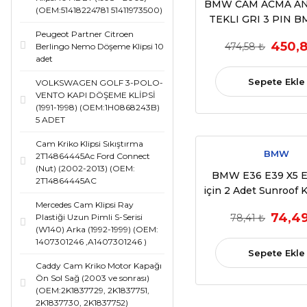
BMW CAM ACMA A
(OEM:51418224781 51411973500)
TEKLI GRI 3 PIN 
E70 E71 E87 E89 E90
Peugeot Partner Citroen
450,8
474,58 ₺
Berlingo Nemo Döşeme Klipsi 10
N(OEM 61316945
adet
Sepete Ekle
VOLKSWAGEN GOLF 3-POLO-
VENTO KAPI DÖŞEME KLİPSİ
(1991-1998) (OEM:1H0868243B)
5 ADET
Cam Kriko Klipsi Sıkıştırma
BMW
2T14864445Ac Ford Connect
(Nut) (2002-2013) (OEM:
BMW E36 E39 X5 E
2T14864445AC
için 2 Adet Sunroof 
Mercedes Cam Klipsi Ray
Tamir Klipsi (1990
74,4
78,41 ₺
Plastiği Uzun Pimli S-Serisi
(OEM:
(W140) Arka (1992-1999) (OEM:
54137134516,81169
1407301246 ,A1407301246 )
Sepete Ekle
Caddy Cam Kriko Motor Kapağı
Ön Sol Sağ (2003 ve sonrası)
(OEM:2K1837729, 2K1837751,
2K1837730, 2K1837752)