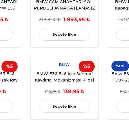
NAHTARI
BMW CAM ANAHTARI SOL
BMW E
BMW E53
PERDELI AYNA KATLAMASIZ
Kapağı 
 E91 E92
BMW E60 E61 03>08 (OEM
5 ₺
1.993,95 ₺
2.098,90 ₺
1.623
875)
61316951914)
Sepete Ekle
BMW
%5
%5
Yeni
53 E46
BMW E36 E46 İçin Sunroof
Bmw E36
Kızak Ray
Kaydırıcı Mekanizması Klipsi
1997-2
-1998)
(1990-2000)
Kaydır
9 ₺
138,95 ₺
146,26 ₺
660,
(OEM:54138246025)
652602)
Sepete Ekle