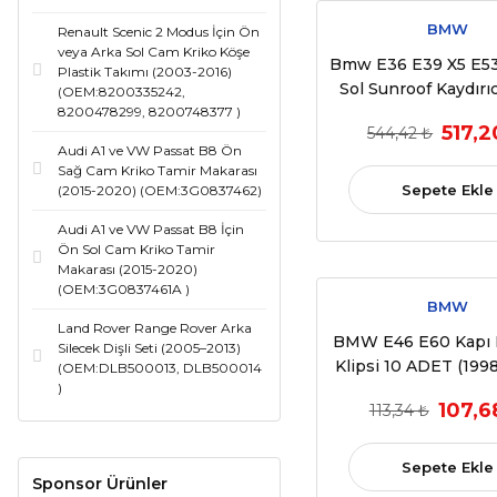
BMW
Renault Scenic 2 Modus İçin Ön
veya Arka Sol Cam Kriko Köşe
Bmw E36 E39 X5 E53
Plastik Takımı (2003-2016)
Sol Sunroof Kaydırı
(OEM:8200335242,
8200478299, 8200748377 )
Seti (1995-200
517,2
544,42 ₺
(OEM:81169452
Audi A1 ve VW Passat B8 Ön
Sağ Cam Kriko Tamir Makarası
Sepete Ekle
(2015-2020) (OEM:3G0837462)
Audi A1 ve VW Passat B8 İçin
Ön Sol Cam Kriko Tamir
Makarası (2015-2020)
(OEM:3G0837461A )
BMW
Land Rover Range Rover Arka
BMW E46 E60 Kapı
Silecek Dişli Seti (2005–2013)
Klipsi 10 ADET (1998
(OEM:DLB500013, DLB500014
)
(OEM:51418224
107,6
113,34 ₺
51411973500
Sepete Ekle
Sponsor Ürünler