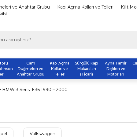
leri ve Anahtar Grubu
Kapı Açma Kolları ve Telleri
Kilit M
kibi
otoru
Cam
Kapı Açma
Sürgülü Kapı
Ayna Tamir
Cı
ohnson
Düğmeleri ve
Kolları ve
Makaraları
Dişlileri ve
eri
Anahtar Grubu
Telleri
(Ticari)
Motorları
BMW 3 Serisi E36 1990 – 2000
pel
Volkswagen