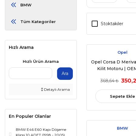
BMW
Tüm Kategoriler
Stoktakiler
Hızlı Arama
Opel
Hızlı Ürün Arama
Opel Corsa D Meriva 
Kilit Motoru | O
Ara
13258265 - 133255 |
350,2
368,64 ₺
2017 Model Yıll
Detaylı Arama
Sepete Ekle
En Populer Olanlar
BMW
BMW E46 E60 Kapı Döşeme
Klipsi 10 ADET (1998 - 2005)