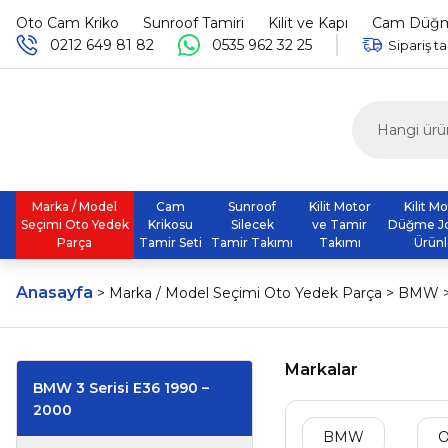
Oto Cam Kriko
Sunroof Tamiri
Kilit ve Kapı
Cam Düğme
0212 649 81 82
0535 962 32 25
Sipariş ta
Marka / Model
Cam
Sunroof
Kilit Motor
Kilit M
Seçimi Oto Yedek
Krikosu
Silecek
ve Tamir
Düğme J
Parça
Tamir Seti
Tamir Takımı
Takımı
Ürünl
Anasayfa
Marka / Model Seçimi Oto Yedek Parça
BMW
Markalar
BMW 3 Serisi E36 1990 –
2000
BMW
O