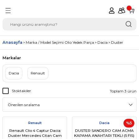
Geri Dön
del Seçimi Oto Yedek
Anasayfa
Marka / Model Seçimi Oto Yedek Parça
Dacia
Duster
Markalar
Dacia
Renault
Stoktakiler
Toplam 3 ürün
Renault
Dacia
%5
Renault Clio 4 Captur Dacia
DUSTER SANDERO CAM ACMA
Duster Mercedes Citan Cam
KAPAMA ANAHTARI TEKLI (5 FIS)