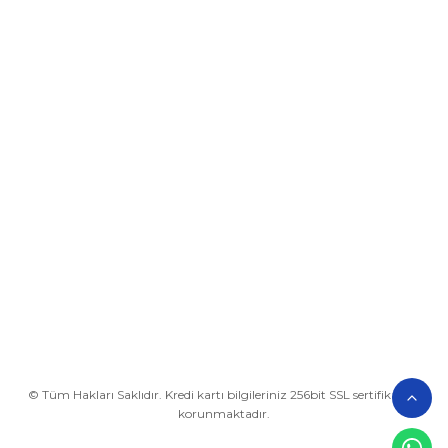
Üyelik
Kurumsal
Alışveriş
BİZE ULAŞIN
0212 649 81 82
0535 962 32 25
avrupaplastik@hotmail.com
İletişim Bilgilerimiz
Google Harita
© Tüm Hakları Saklıdır. Kredi kartı bilgileriniz 256bit SSL sertifikası ile
korunmaktadır.