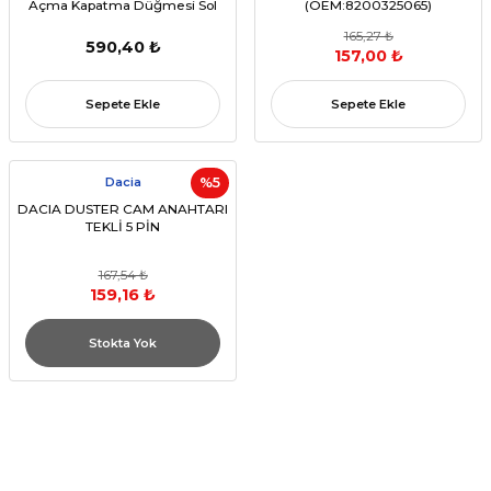
Açma Kapatma Düğmesi Sol
(OEM:8200325065)
Çiftli
165,27 ₺
590,40 ₺
157,00 ₺
Sepete Ekle
Sepete Ekle
Dacia
%5
DACIA DUSTER CAM ANAHTARI
TEKLİ 5 PİN
167,54 ₺
159,16 ₺
Stokta Yok