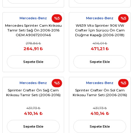
Mercedes-Benz
%5
Mercedes-Benz
%5
Mercedes Sprinter Cam Krikosu
W639 Vito Sprinter 906 VW
Tamir Seti Sağ Ön 2006-2016
Crafter İçin Sürücü Ön Cam
OEM A9067200146
Düğme Kapağı (2006-2018)
(OEM:807624374022)
278,86 ₺
496,01 ₺
264,91 ₺
471,21 ₺
Sepete Ekle
Sepete Ekle
Mercedes-Benz
%5
Mercedes-Benz
%5
Sprinter Crafter Ön Sağ Cam
Sprinter Crafter Ön Sol Cam
Krikosu Tamir Seti (2006-2016)
Krikosu Tamir Seti (2006-2016)
431,73 ₺
431,73 ₺
410,14 ₺
410,14 ₺
Sepete Ekle
Sepete Ekle