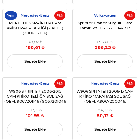
Yeni
Mercedes-Benz
%5
Volkswagen
%5
MERCEDES SPRİNTER CAM
Sprinter Crafter Sürgülü Cam
KRİKO RAY PLASTİĞİ (2 ADET)
Tamir Seti 06-16 2E1847733
(2006 - 2016)
(OEM:A9067200046 ,
169,07 ₺
596,05 ₺
A9067200146 ,2E0837401 ,
160,61 ₺
566,25 ₺
2E0837402)
Sepete Ekle
Sepete Ekle
Mercedes-Benz
%5
Mercedes-Benz
%5
W906 SPRINTER 2006-2015
W906 SPRINTER 2006-15 CAM
CAM KRİKO TELİ ÖN SOL SAĞ
KRİKO MAKARASI SOL SAĞ
(OEM: 9067201146 / 9067201046
(OEM: A9067200046,
VB. UYUMLU)
A9067200146 Uyumlu)
107,31 ₺
84,33 ₺
101,95 ₺
80,12 ₺
Sepete Ekle
Sepete Ekle