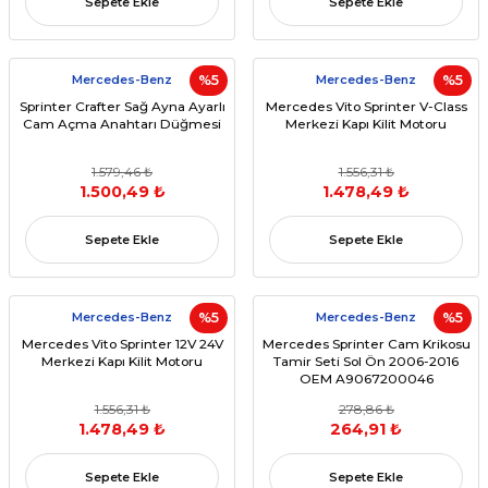
Sepete Ekle
Sepete Ekle
Mercedes-Benz
%5
Mercedes-Benz
%5
Sprinter Crafter Sağ Ayna Ayarlı
Mercedes Vito Sprinter V-Class
Cam Açma Anahtarı Düğmesi
Merkezi Kapı Kilit Motoru
1.579,46 ₺
1.556,31 ₺
1.500,49 ₺
1.478,49 ₺
Sepete Ekle
Sepete Ekle
Mercedes-Benz
%5
Mercedes-Benz
%5
Mercedes Vito Sprinter 12V 24V
Mercedes Sprinter Cam Krikosu
Merkezi Kapı Kilit Motoru
Tamir Seti Sol Ön 2006-2016
OEM A9067200046
1.556,31 ₺
278,86 ₺
1.478,49 ₺
264,91 ₺
Sepete Ekle
Sepete Ekle