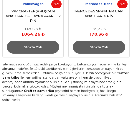
Volkswagen
%5
Mercedes-Benz
%5
VW CRAFTER(RHD)CAM
MERCEDES SPRINTER CAM
ANAHTARI SOL AYNA AYARLI 12
ANAHTARI 5 PİN
PIN
1.120,28 ₺
179,32 ₺
1.064,26 ₺
170,36 ₺
Stokta Yok
Stokta Yok
Sitemizde sunduğumuz yedek parça koleksiyonu, bütçenizi yormadan en iyi kaliteyi
almanızı hedefler. Sektördeki tecrübemizle, müşterilerimize sadece en dayanıklı ve
güvenilir malzemelerden üretilmiş parçaları sunuyoruz. Tercih edeceğiniz bir
Crafter
cam kriko
ile hem orijinal standartları yakalayabilir hem de uygun fiyat
avantajından anında faydalanabilirsiniz. Geniş stok ağımız sayesinde aradığınız
parçayı bulmak artık çok kolay. Müşteri memnuniyetini ön planda tutarak
sunduğumuz
Crafter cam kriko
çeşitlerini hemen inceleyebilir, hızlı kargo
imkanıyla kapınıza kadar güvenle gelmesini sağlayabilirsiniz. Aracınıza hak ettiği
değeri verin.