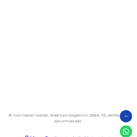
Üyelik
Kurumsal
Alışveriş
BİZE ULAŞIN
0212 649 81 82
0535 962 32 25
avrupaplastik@hotmail.com
İletişim Bilgilerimiz
Google Harita
© Tüm Hakları Saklıdır. Kredi kartı bilgileriniz 256bit SSL sertifikası ile
korunmaktadır.