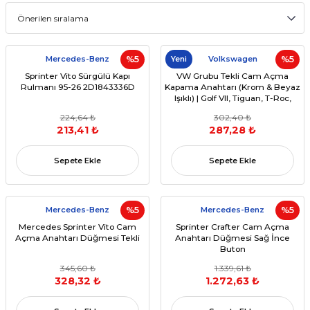
Mercedes-Benz
%5
Yeni
Volkswagen
%5
Sprinter Vito Sürgülü Kapı
VW Grubu Tekli Cam Açma
Rulmanı 95-26 2D1843336D
Kapama Anahtarı (Krom & Beyaz
Işıklı) | Golf VII, Tiguan, T-Roc,
Crafter, Ateca, Superb Uyumlu
224,64 ₺
302,40 ₺
(OEM 5G0959855F / 5G0959855L)
213,41 ₺
287,28 ₺
Sepete Ekle
Sepete Ekle
Mercedes-Benz
%5
Mercedes-Benz
%5
Mercedes Sprinter Vito Cam
Sprinter Crafter Cam Açma
Açma Anahtarı Düğmesi Tekli
Anahtarı Düğmesi Sağ İnce
Buton
345,60 ₺
1.339,61 ₺
328,32 ₺
1.272,63 ₺