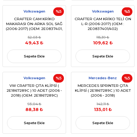
Volkswagen
%5
Volkswagen
%5
CRAFTER CAM KRİKO
CRAFTER CAM KRİKO TELİ ÖN
MAKARASI ÖN-ARKA SOL SAĞ
L-R (2006-2017) (OEM :
(2006-2017) (OEM: 2E0837401,
2E0837401/402)
A9067200046 Uyumlu)
52,03 ₺
115,39 ₺
49,43 ₺
109,62 ₺
Sepete Ekle
Sepete Ekle
Volkswagen
%5
Mercedes-Benz
%5
VW CRAFTER ÇITA KLİPSİ (
MERCEDES SPRINTER ÇITA
2E1867289C ) 10 ADET (2006 -
KLİPSİ ( 2E1867289C ) 10 ADET
2018) (OEM: 2E1867289C)
(2006 - 2018)
93,04 ₺
142,11 ₺
88,38 ₺
135,01 ₺
Sepete Ekle
Sepete Ekle