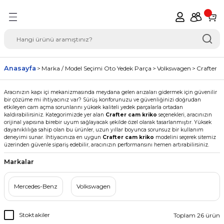
Geri Dön
del Seçimi Oto Yedek
Anasayfa
Marka / Model Seçimi Oto Yedek Parça
Volkswagen
Crafter
Aracınızın kapı içi mekanizmasında meydana gelen arızaları gidermek için güvenilir
bir çözüme mi ihtiyacınız var? Sürüş konforunuzu ve güvenliğinizi doğrudan
etkileyen cam açma sorunlarını yüksek kaliteli yedek parçalarla ortadan
kaldırabilirsiniz. Kategorimizde yer alan
Crafter cam kriko
seçenekleri, aracınızın
orijinal yapısına birebir uyum sağlayacak şekilde özel olarak tasarlanmıştır. Yüksek
dayanıklılığa sahip olan bu ürünler, uzun yıllar boyunca sorunsuz bir kullanım
deneyimi sunar. İhtiyacınıza en uygun
Crafter cam kriko
modelini seçerek sitemiz
üzerinden güvenle sipariş edebilir, aracınızın performansını hemen artırabilirsiniz.
Markalar
Mercedes-Benz
Volkswagen
Stoktakiler
Toplam 26 ürün