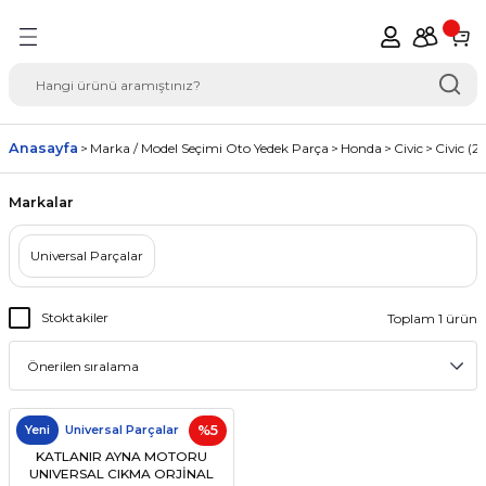
Geri Dön
del Seçimi Oto Yedek
Anasayfa
Marka / Model Seçimi Oto Yedek Parça
Honda
Civic
Civic (2
Markalar
Universal Parçalar
Stoktakiler
Toplam 1 ürün
Yeni
Universal Parçalar
%5
KATLANIR AYNA MOTORU
UNIVERSAL CIKMA ORJİNAL