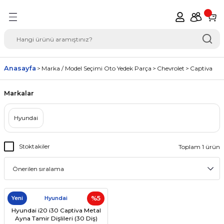
Geri Dön
del Seçimi Oto Yedek
Anasayfa
Marka / Model Seçimi Oto Yedek Parça
Chevrolet
Captiva
Markalar
Hyundai
Stoktakiler
Toplam 1 ürün
Yeni
Hyundai
%5
Hyundai i20 i30 Captiva Metal
Ayna Tamir Dişlileri (30 Diş)