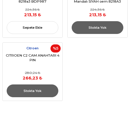
8218a3 BDP987
Mandalı SİYAH oem:8218A3
224,36 ₺
224,36 ₺
213,15 ₺
213,15 ₺
Sepete Ekle
Stokta Yok
Citroen
%5
CITROEN C2 CAM ANAHTARI 4
PIN
280,24 ₺
266,23 ₺
Stokta Yok