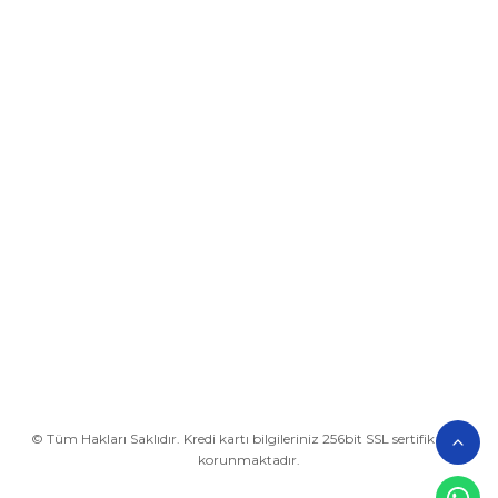
Üyelik
Kurumsal
Alışveriş
BİZE ULAŞIN
0212 649 81 82
0535 962 32 25
avrupaplastik@hotmail.com
İletişim Bilgilerimiz
Google Harita
© Tüm Hakları Saklıdır. Kredi kartı bilgileriniz 256bit SSL sertifikası ile
korunmaktadır.