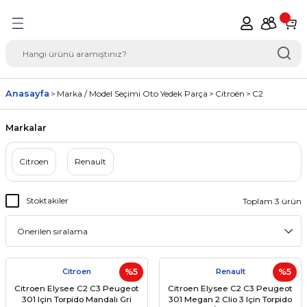
Geri Dön
del Seçimi Oto Yedek
Anasayfa
Marka / Model Seçimi Oto Yedek Parça
Citroën
C2
Markalar
Citroen
Renault
Stoktakiler
Toplam 3 ürün
Citroen
%5
Renault
%5
Citroen Elysee C2 C3 Peugeot
Citroen Elysee C2 C3 Peugeot
301 Için Torpido Mandalı Gri
301 Megan 2 Clio 3 Için Torpido