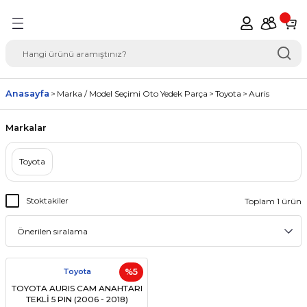
Geri Dön
del Seçimi Oto Yedek
Anasayfa
Marka / Model Seçimi Oto Yedek Parça
Toyota
Auris
Markalar
Toyota
Stoktakiler
Toplam 1 ürün
Toyota
%5
TOYOTA AURIS CAM ANAHTARI
TEKLİ 5 PIN (2006 - 2018)