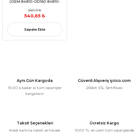
(OEM:84810-0D160 84810-
02100 84810-0F040)
569,11 ₺
540,65 ₺
Sepete Ekle
Aynı Gün Kargoda
Güvenli Alışveriş iyzico.com
15:00’a kadar ki tüm siparişler
256bit SSL Sertifikası
kargolanır
Taksit Seçenekleri
Ücretsiz Kargo
Kredi kartına taksit ve havale
1000 TL ve üzeri tüm siparişlerde