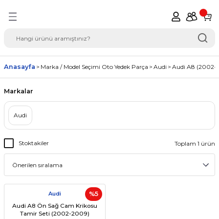
Geri Dön
del Seçimi Oto Yedek
Anasayfa
Marka / Model Seçimi Oto Yedek Parça
Audi
Audi A8 (2002-
Markalar
Audi
Stoktakiler
Toplam 1 ürün
Audi
%5
Audi A8 Ön Sağ Cam Krikosu
Tamir Seti (2002-2009)