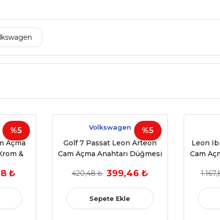
lkswagen
Volkswagen
%5
%5
am Açma
Golf 7 Passat Leon Arteon
Leon Ib
Krom &
Cam Açma Anahtarı Düğmesi
Cam Açm
I, Tiguan,
Kromlu
28 ₺
399,46 ₺
420,48 ₺
1.167
a, Superb
9855F /
)
Sepete Ekle