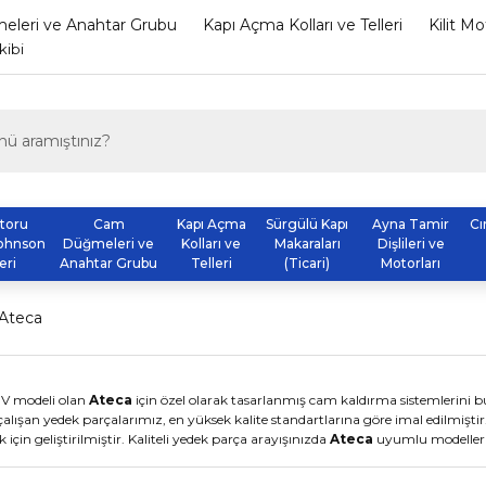
leri ve Anahtar Grubu
Kapı Açma Kolları ve Telleri
Kilit M
kibi
otoru
Cam
Kapı Açma
Sürgülü Kapı
Ayna Tamir
Cı
ohnson
Düğmeleri ve
Kolları ve
Makaraları
Dişlileri ve
eri
Anahtar Grubu
Telleri
(Ticari)
Motorları
Ateca
UV modeli olan
Ateca
için özel olarak tasarlanmış cam kaldırma sistemlerini bu k
ışan yedek parçalarımız, en yüksek kalite standartlarına göre imal edilmişti
in geliştirilmiştir. Kaliteli yedek parça arayışınızda
Ateca
uyumlu modelleri