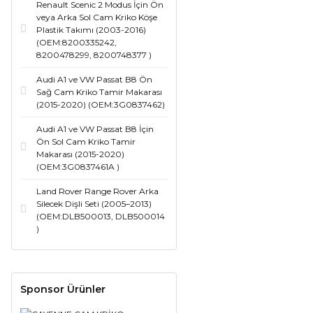
Renault Scenic 2 Modus İçin Ön
veya Arka Sol Cam Kriko Köşe
Plastik Takımı (2003-2016)
(OEM:8200335242,
8200478299, 8200748377 )
Audi A1 ve VW Passat B8 Ön
Sağ Cam Kriko Tamir Makarası
(2015-2020) (OEM:3G0837462)
Audi A1 ve VW Passat B8 İçin
Ön Sol Cam Kriko Tamir
Makarası (2015-2020)
(OEM:3G0837461A )
Land Rover Range Rover Arka
Silecek Dişli Seti (2005–2013)
(OEM:DLB500013, DLB500014
)
Sponsor Ürünler