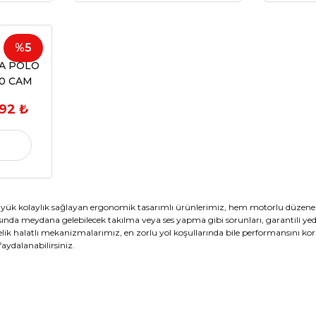
%5
ZA POLO
20 CAM
AHTARI
,92 ₺
I ISIK
57G)
ük kolaylık sağlayan ergonomik tasarımlı ürünlerimiz, hem motorlu düzenekl
da meydana gelebilecek takılma veya ses yapma gibi sorunları, garantili yedek
çelik halatlı mekanizmalarımız, en zorlu yol koşullarında bile performansını ko
ydalanabilirsiniz.