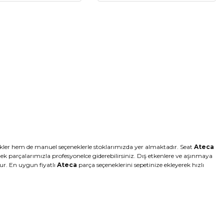
TEKLI
er hem de manuel seçeneklerle stoklarımızda yer almaktadır. Seat
Ateca
 parçalarımızla profesyonelce giderebilirsiniz. Dış etkenlere ve aşınmaya
rur. En uygun fiyatlı
Ateca
parça seçeneklerini sepetinize ekleyerek hızlı