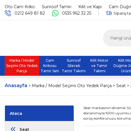
Oto Cam Kriko
Sunroof Tamiri
Kilit ve Kapı
Cam Düğme
0212 649 81 82
0535 962 32 25
Sipariş ta
Marka / Model
Cam
Sunroof
Kilit Motor
Kilit M
Seçimi Oto Yedek
Krikosu
Silecek
ve Tamir
Düğme J
Parça
Tamir Seti
Tamir Takımı
Takımı
Ürünl
Anasayfa
Marka / Model Seçimi Oto Yedek Parça
Seat
Seat markasının dinamik S
Ateca
donanımıyla %100 uyumlu çal
sürüş konforunuzu korumak iç
Seat