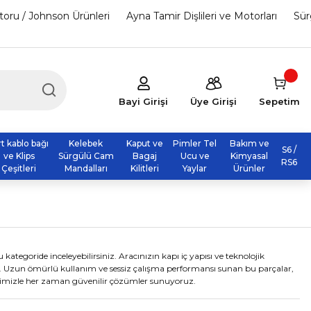
otoru / Johnson Ürünleri
Ayna Tamir Dişlileri ve Motorları
Sür
Bayi Girişi
Üye Girişi
Sepetim
rt kablo bağı
Kelebek
Kaput ve
Pimler Tel
Bakım ve
S6 /
ve Klips
Sürgülü Cam
Bagaj
Ucu ve
Kimyasal
RS6
Çeşitleri
Mandalları
Kilitleri
Yaylar
Ürünler
ategoride inceleyebilirsiniz. Aracınızın kapı iç yapısı ve teknolojik
r. Uzun ömürlü kullanım ve sessiz çalışma performansı sunan bu parçalar,
mizle her zaman güvenilir çözümler sunuyoruz.