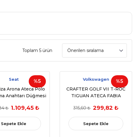
Toplam 5 ürün
Seat
Volkswagen
%5
%5
iza Arona Ateca Polo
CRAFTER GOLF VII T-ROC
a Anahtarı Düğmesi
TIGUAN ATECA FABIA
4lü
KODIAQ OCTAVIA SCALA
1.109,45 ₺
299,82 ₺
,84 ₺
315,60 ₺
KAMIQ SUPERB
(5G0959855D
5G0959855K)CAM ACMA
Sepete Ekle
Sepete Ekle
KAPAMA ANAHTARI SAG ON
VE ARKALAR BEYAZ ISIK