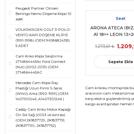
Peugeot Partner Citroen
Berlingo Nemo Döşeme Klipsi 10
Seat
adet
ARONA ATECA IBI
VOLKSWAGEN GOLF 3-POLO-
A1 18>> LEON 13>
VENTO KAPI DÖŞEME KLİPSİ
(1991-1998) (OEM:1H0868243B)
ACMA KAPAMA AN
1.209
5 ADET
1.273,61 ₺
4LU KROM KIRMIZ
(OEM:5G0 959 8
Cam Kriko Klipsi Sıkıştırma
Sepete Ekle
2T14864445Ac Ford Connect
(Nut) (2002-2013) (OEM:
2T14864445AC
Mercedes Cam Klipsi Ray
Cam krikosu montajında büy
Plastiği Uzun Pimli S-Serisi
aracınızın cam mekanizmasın
(W140) Arka (1992-1999) (OEM:
karşı ekstra güçlendirilmiş 
1407301246 ,A1407301246 )
kargo avantajından hemen fa
Caddy Cam Kriko Motor Kapağı
Ön Sol Sağ (2003 ve sonrası)
(OEM:2K1837729, 2K1837751,
2K1837730, 2K1837752)