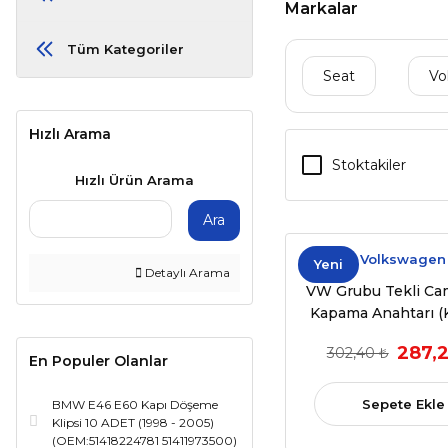
Markalar
Tüm Kategoriler
Seat
Vo
Hızlı Arama
Stoktakiler
Hızlı Ürün Arama
Ara
Volkswagen
Yeni
Detaylı Arama
VW Grubu Tekli C
Kapama Anahtarı (
Beyaz Işıklı) | Golf VI
287,
302,40 ₺
T-Roc, Crafter, Atec
En Populer Olanlar
Uyumlu (OEM 5G095
5G0959855L
Sepete Ekle
BMW E46 E60 Kapı Döşeme
Klipsi 10 ADET (1998 - 2005)
(OEM:51418224781 51411973500)