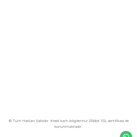
Üyelik
Kurumsal
Alışveriş
BİZE ULAŞIN
0212 649 81 82
0535 962 32 25
avrupaplastik@hotmail.com
İletişim Bilgilerimiz
Google Harita
© Tüm Hakları Saklıdır. Kredi kartı bilgileriniz 256bit SSL sertifikası ile
korunmaktadır.