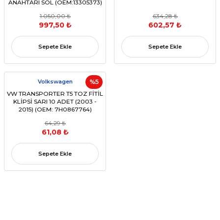
ANAHTARI SOL (OEM:13305373)
1.050,00 ₺
634,28 ₺
997,50 ₺
602,57 ₺
Sepete Ekle
Sepete Ekle
Volkswagen
%5
VW TRANSPORTER T5 TOZ FİTİL
KLİPSİ SARI 10 ADET (2003 -
2015) (OEM: 7H0867764)
64,29 ₺
61,08 ₺
Sepete Ekle