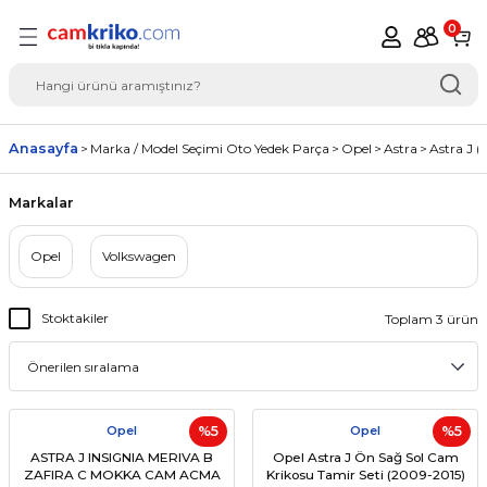
Geri Dön
0
del Seçimi Oto Yedek
Anasayfa
Marka / Model Seçimi Oto Yedek Parça
Opel
Astra
Astra J 
Markalar
Opel
Volkswagen
Stoktakiler
Toplam 3 ürün
Opel
%5
Opel
%5
ASTRA J INSIGNIA MERIVA B
Opel Astra J Ön Sağ Sol Cam
ZAFIRA C MOKKA CAM ACMA
Krikosu Tamir Seti (2009-2015)