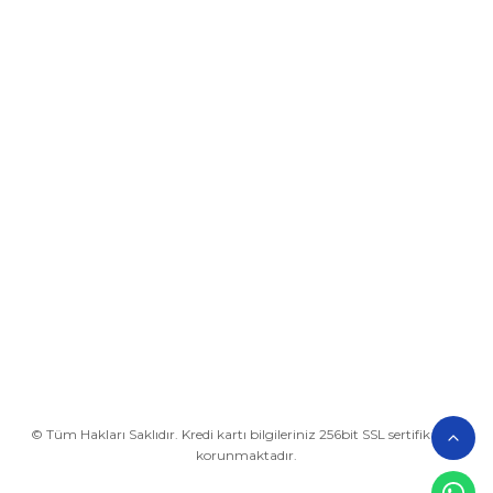
Üyelik
Kurumsal
Alışveriş
BİZE ULAŞIN
0212 649 81 82
0535 962 32 25
avrupaplastik@hotmail.com
İletişim Bilgilerimiz
Google Harita
© Tüm Hakları Saklıdır. Kredi kartı bilgileriniz 256bit SSL sertifikası ile
korunmaktadır.