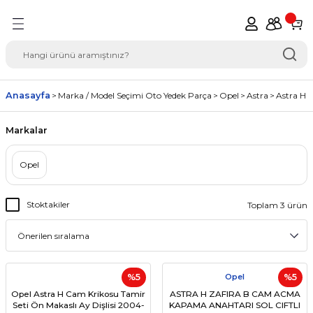
Geri Dön
del Seçimi Oto Yedek
Anasayfa
Marka / Model Seçimi Oto Yedek Parça
Opel
Astra
Astra H 
Markalar
Opel
Stoktakiler
Toplam 3 ürün
%5
Opel
%5
Opel Astra H Cam Krikosu Tamir
ASTRA H ZAFIRA B CAM ACMA
Seti Ön Makaslı Ay Dişlisi 2004-
KAPAMA ANAHTARI SOL CIFTLI