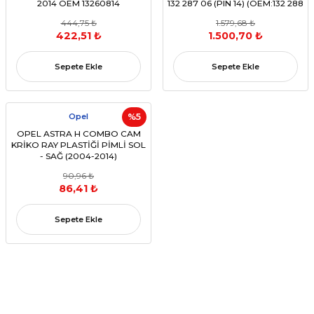
2014 OEM 13260814
132 287 06 (PIN 14) (OEM:132 288
79)
444,75 ₺
1.579,68 ₺
422,51 ₺
1.500,70 ₺
Sepete Ekle
Sepete Ekle
Opel
%5
OPEL ASTRA H COMBO CAM
KRİKO RAY PLASTİĞİ PİMLİ SOL
- SAĞ (2004-2014)
(OEM:13100423-94703266-
90,96 ₺
13100424-94703267)
86,41 ₺
Sepete Ekle