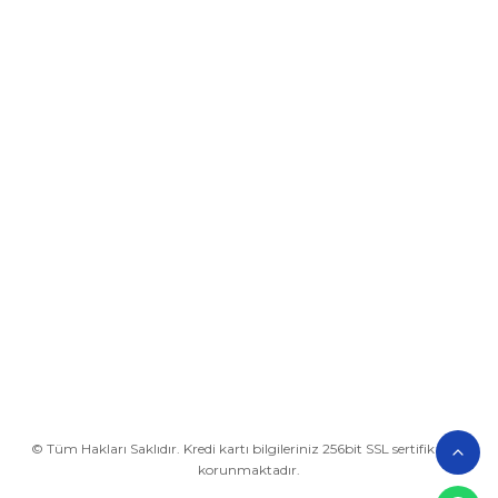
Üyelik
Kurumsal
Alışveriş
BİZE ULAŞIN
0212 649 81 82
0535 962 32 25
avrupaplastik@hotmail.com
İletişim Bilgilerimiz
Google Harita
© Tüm Hakları Saklıdır. Kredi kartı bilgileriniz 256bit SSL sertifikası ile
korunmaktadır.