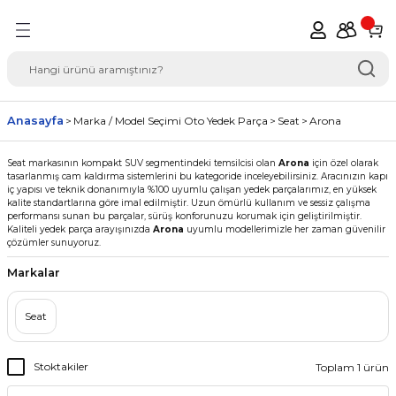
Geri Dön
del Seçimi Oto Yedek
Anasayfa
Marka / Model Seçimi Oto Yedek Parça
Seat
Arona
Seat markasının kompakt SUV segmentindeki temsilcisi olan
Arona
için özel olarak
tasarlanmış cam kaldırma sistemlerini bu kategoride inceleyebilirsiniz. Aracınızın kapı
iç yapısı ve teknik donanımıyla %100 uyumlu çalışan yedek parçalarımız, en yüksek
kalite standartlarına göre imal edilmiştir. Uzun ömürlü kullanım ve sessiz çalışma
performansı sunan bu parçalar, sürüş konforunuzu korumak için geliştirilmiştir.
Kaliteli yedek parça arayışınızda
Arona
uyumlu modellerimizle her zaman güvenilir
çözümler sunuyoruz.
Markalar
Seat
Stoktakiler
Toplam 1 ürün