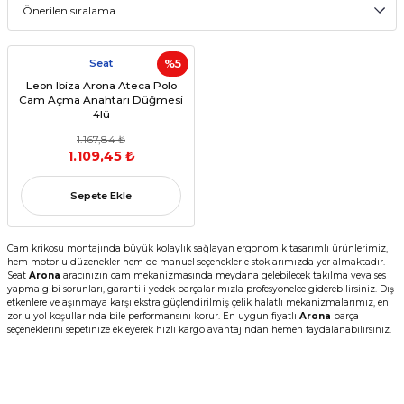
Seat
%5
Leon Ibiza Arona Ateca Polo
Cam Açma Anahtarı Düğmesi
4lü
1.167,84 ₺
1.109,45 ₺
Sepete Ekle
Cam krikosu montajında büyük kolaylık sağlayan ergonomik tasarımlı ürünlerimiz,
hem motorlu düzenekler hem de manuel seçeneklerle stoklarımızda yer almaktadır.
Seat
Arona
aracınızın cam mekanizmasında meydana gelebilecek takılma veya ses
yapma gibi sorunları, garantili yedek parçalarımızla profesyonelce giderebilirsiniz. Dış
etkenlere ve aşınmaya karşı ekstra güçlendirilmiş çelik halatlı mekanizmalarımız, en
zorlu yol koşullarında bile performansını korur. En uygun fiyatlı
Arona
parça
seçeneklerini sepetinize ekleyerek hızlı kargo avantajından hemen faydalanabilirsiniz.