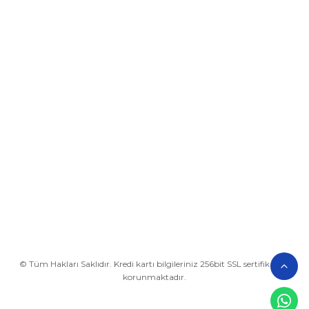
Üyelik
Kurumsal
Alışveriş
BİZE ULAŞIN
0212 649 81 82
0535 962 32 25
avrupaplastik@hotmail.com
İletişim Bilgilerimiz
Google Harita
© Tüm Hakları Saklıdır. Kredi kartı bilgileriniz 256bit SSL sertifikası ile
korunmaktadır.