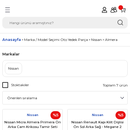
Geri Dön
del Seçimi Oto Yedek
Anasayfa
Marka / Model Seçimi Oto Yedek Parça
Nissan
Almera
Markalar
Nissan
Stoktakiler
Toplam 7 ürün
Nissan
%5
Nissan
%5
Nissan Micra Almera Primera Ön
Nissan Renault Kapı Kilit Dişlisi
Arka Cam Krikosu Tamir Seti
Ön Sol Arka Sağ - Megane 2