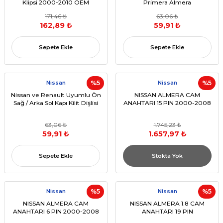
Klipsi 2000-2010 OEM
Primera Almera
80771AV601
171,46 ₺
63,06 ₺
162,89 ₺
59,91 ₺
Sepete Ekle
Sepete Ekle
Nissan
%5
Nissan
%5
Nissan ve Renault Uyumlu Ön
NISSAN ALMERA CAM
Sağ / Arka Sol Kapı Kilit Dişlisi
ANAHTARI 15 PIN 2000-2008
63,06 ₺
1.745,23 ₺
59,91 ₺
1.657,97 ₺
Sepete Ekle
Stokta Yok
Nissan
%5
Nissan
%5
NISSAN ALMERA CAM
NISSAN ALMERA 1.8 CAM
ANAHTARI 6 PIN 2000-2008
ANAHTARI 19 PIN