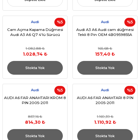
Audi
%5
Audi
%5
Cam Açma Kapama Düğmesi
Audi A3 A6 Audi cam düğmesi
Audi A3 A6 Q7 4'lü Sürücü
Tekli 8 Pin OEM 4B0959855A
1.082,88 ₺
165,68 ₺
1.028,74 ₺
157,40 ₺
Stokta Yok
Stokta Yok
Audi
%5
Audi
%5
AUDI A6 FAR ANAHTARI KROM 8
AUDI A6 FAR ANAHTARI 8 PİN
PIN 2005-2011
2005-2011
857,16 ₺
1.169,39 ₺
814,30 ₺
1.110,92 ₺
Stokta Yok
Stokta Yok