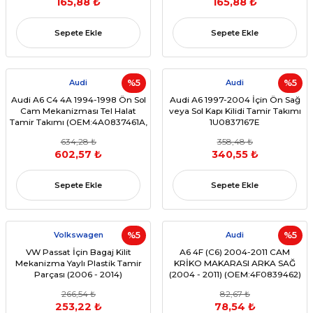
165,88 ₺
165,88 ₺
Sepete Ekle
Sepete Ekle
Audi
%5
Audi
%5
Audi A6 C4 4A 1994-1998 Ön Sol
Audi A6 1997-2004 İçin Ön Sağ
Cam Mekanizması Tel Halat
veya Sol Kapı Kilidi Tamir Takımı
Tamir Takımı (OEM:4A0837461A,
1U0837167E
4A0837397, 4A0837397B)
634,28 ₺
358,48 ₺
602,57 ₺
340,55 ₺
Sepete Ekle
Sepete Ekle
Volkswagen
%5
Audi
%5
VW Passat İçin Bagaj Kilit
A6 4F (C6) 2004-2011 CAM
Mekanizma Yaylı Plastik Tamir
KRİKO MAKARASI ARKA SAĞ
Parçası (2006 - 2014)
(2004 - 2011) (OEM:4F0839462)
(OEM:4F5827505D)
266,54 ₺
82,67 ₺
253,22 ₺
78,54 ₺