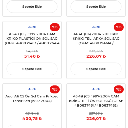
Sepete Ekle
Sepete Ekle
Audi
%5
Audi
%5
A6 4B (C5) 1997-2004 CAM
A6 4F (C6) 2004-2011 CAM
KRİKO PLASTİĞİ ÖN SOL SAĞ
KRİKO TELİ ARKA SOL SAĞ
(OEM: 4B0837463 / 4B0837464
(OEM: 4F0839461A /
Uyumlu)
4F0839462A Uyumlu)
54,10 ₺
237,97 ₺
51,40 ₺
226,07 ₺
Sepete Ekle
Sepete Ekle
Audi
%5
Audi
%5
Audi A6 C5 Ön Sol Cam Krikosu
A6 4B (C5) 1997-2004 CAM
Tamir Seti (1997-2004)
KRİKO TELİ ÖN SOL SAĞ (OEM:
4B0837461 / 4B0837462)
421,84 ₺
237,97 ₺
400,75 ₺
226,07 ₺