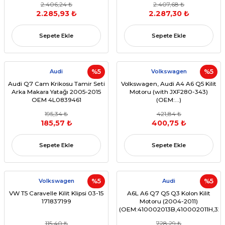
2.406,24 ₺
2.407,68 ₺
2.285,93 ₺
2.287,30 ₺
Sepete Ekle
Sepete Ekle
Audi
%5
Volkswagen
%5
Audi Q7 Cam Krikosu Tamir Seti
Volkswagen, Audi A4 A6 Q5 Kilit
Arka Makara Yatağı 2005-2015
Motoru (with JXF280-343)
OEM 4L0839461
(OEM:...)
195,34 ₺
421,84 ₺
185,57 ₺
400,75 ₺
Sepete Ekle
Sepete Ekle
Volkswagen
%5
Audi
%5
VW T5 Caravelle Kilit Klipsi 03-15
A6L A6 Q7 Q5 Q3 Kolon Kilit
171837199
Motoru (2004-2011)
(OEM:410002013B,410002011H,320
115,40 ₺
728,29 ₺