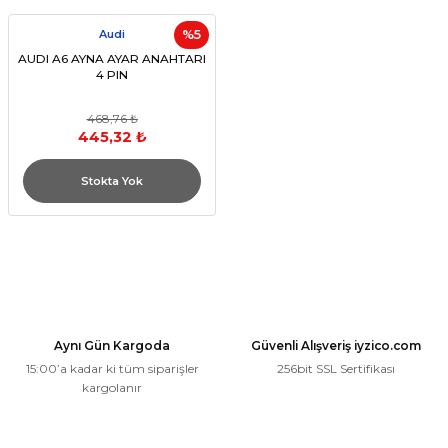
Audi
%5
AUDI A6 AYNA AYAR ANAHTARI
4 PIN
468,76 ₺
445,32 ₺
Stokta Yok
Aynı Gün Kargoda
Güvenli Alışveriş iyzico.com
15:00’a kadar ki tüm siparişler
256bit SSL Sertifikası
kargolanır