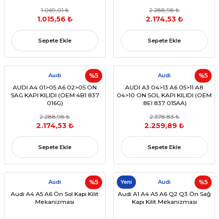
MOTORU (OEM 4F5827505D)
1.069,01 ₺
2.288,98 ₺
1.015,56 ₺
2.174,53 ₺
Sepete Ekle
Sepete Ekle
Audi
%5
Audi
%5
AUDI A4 01>05 A6 02>05 ON
AUDI A3 04>13 A6 05>11 A8
SAG KAPI KILIDI (OEM:4B1 837
04>10 ON SOL KAPI KILIDI (OEM
016G)
:8EI 837 015AA)
2.288,98 ₺
2.378,83 ₺
2.174,53 ₺
2.259,89 ₺
Sepete Ekle
Sepete Ekle
Audi
%5
Yeni
Audi
%5
Audi A4 A5 A6 Ön Sol Kapı Kilit
Audi A1 A4 A5 A6 Q2 Q3 Ön Sağ
Mekanizması
Kapı Kilit Mekanizması