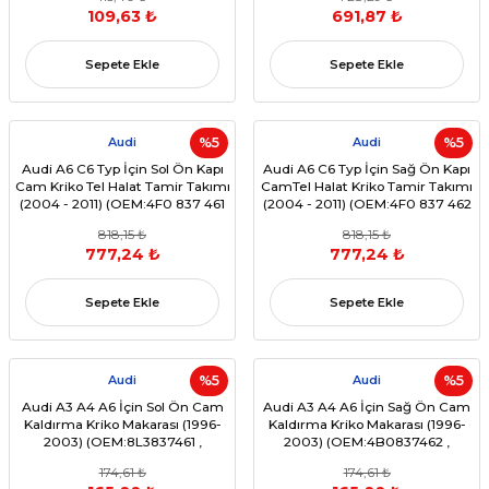
109,63 ₺
691,87 ₺
Sepete Ekle
Sepete Ekle
Audi
%5
Audi
%5
Audi A6 C6 Typ İçin Sol Ön Kapı
Audi A6 C6 Typ İçin Sağ Ön Kapı
Cam Kriko Tel Halat Tamir Takımı
CamTel Halat Kriko Tamir Takımı
(2004 - 2011) (OEM:4F0 837 461
(2004 - 2011) (OEM:4F0 837 462
4F0 837 461 A 4F0 837 461 B 4F0
4F0 837 462 A 4F0 837 462 B
818,15 ₺
818,15 ₺
837 461 C )
4F0 837 462 C )
777,24 ₺
777,24 ₺
Sepete Ekle
Sepete Ekle
Audi
%5
Audi
%5
Audi A3 A4 A6 İçin Sol Ön Cam
Audi A3 A4 A6 İçin Sağ Ön Cam
Kaldırma Kriko Makarası (1996-
Kaldırma Kriko Makarası (1996-
2003) (OEM:8L3837461 ,
2003) (OEM:4B0837462 ,
8D0837461 ,4B0837461C)
4B0837462A , 4B0837462C )
174,61 ₺
174,61 ₺