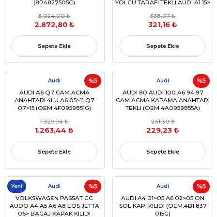
(8P4827505C)
YOLCU TARAFI TEKLI AUDI A1 15>
A6 11> A7 11> A8 10> Q3 12>
3.024,00 ₺
338,07 ₺
(OEM:4H0959855A)
2.872,80 ₺
321,16 ₺
Sepete Ekle
Sepete Ekle
Audi
%5
Audi
%5
AUDI A6 Q7 CAM ACMA
AUDI 80 AUDI 100 A6 94 97
ANAHTARI 4LU A6 05>11 Q7
CAM ACMA KAPAMA ANAHTARI
07>15 (OEM 4F0959851G)
TEKLI (OEM 4A0959855A)
1.329,94 ₺
241,30 ₺
1.263,44 ₺
229,23 ₺
Sepete Ekle
Sepete Ekle
Yeni
Audi
%5
Audi
%5
VOLKSWAGEN PASSAT CC
AUDI A4 01>05 A6 02>05 ON
AUDO A4 A5 A6 A8 EOS JETTA
SOL KAPI KILIDI (OEM:4B1 837
06> BAGAJ KAPAK KILIDI
015G)