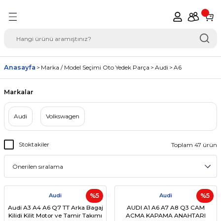
Geri Dön
del Seçimi Oto Yedek
Anasayfa
Marka / Model Seçimi Oto Yedek Parça
Audi
A6
Markalar
Audi
Volkswagen
Stoktakiler
Toplam 47 ürün
Audi
%5
Audi
%5
Audi A3 A4 A6 Q7 TT Arka Bagaj
AUDI A1 A6 A7 A8 Q3 CAM
Kilidi Kilit Motor ve Tamir Takımı
ACMA KAPAMA ANAHTARI