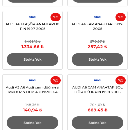
Audi
%5
Audi
%5
AUDI A6 FLAŞÖR ANAHTARI 10
AUDI A6 FAR ANAHTARI 1997-
PIN 1997-2005
2005
1.405,12 ₺
270,97 ₺
1.334,86 ₺
257,42 ₺
Stokta Yok
Stokta Yok
Audi
%5
Audi
%5
Audi A3 A6 Audi cam düğmesi
AUDI A6 CAM ANAHTAR SOL
Tekli 8 Pin OEM 4B0959855A
DÖRTLÜ 16 PIN 1998-2005
148,36 ₺
704,69 ₺
140,94 ₺
669,45 ₺
Stokta Yok
Stokta Yok