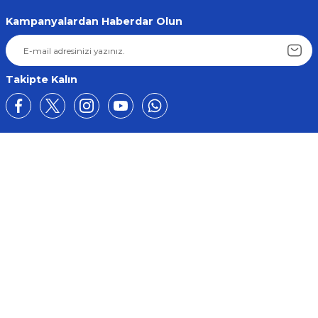
Kampanyalardan Haberdar Olun
Takipte Kalın
Üyelik
Kurumsal
Alışveriş
BİZE ULAŞIN
0212 649 81 82