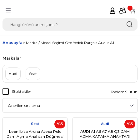
Geri Dön
del Seçimi Oto Yedek
Anasayfa
Marka / Model Seçimi Oto Yedek Parça
Audi
A1
Markalar
Audi
Seat
Stoktakiler
Toplam 9 ürün
Seat
%5
Audi
%5
Leon Ibiza Arona Ateca Polo
AUDI A1 A6 A7 A8 Q3 CAM
Cam Açma Anahtarı Düğmesi
ACMA KAPAMA ANAHTARI