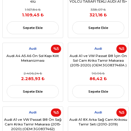
4lü
YOLCU TARAFI TEKLI AUDI A1 15>
A6 11> A7 11> A8 10> Q3 12>
1.167,84 ₺
338,07 ₺
(OEM:4H0959855A)
1.109,45 ₺
321,16 ₺
Sepete Ekle
Sepete Ekle
Audi
%5
Audi
%5
Audi A4 A5 A6 Ön Sol Kapı Kilit
Audi A1 ve VW Passat B8 İçin Ön
Mekanizması
Sol Cam Kriko Tamir Makarası
(2015-2020) (OEM:3G0837461A )
2.406,24 ₺
90,96 ₺
2.285,93 ₺
86,42 ₺
Sepete Ekle
Sepete Ekle
Audi
%5
Audi
%5
Audi A1 ve VW Passat B8 Ön Sağ
Audi A1 8X Arka Sağ Cam Krikosu
Cam Kriko Tamir Makarası (2015-
Tamir Seti (2010-2019)
2020) (OEM:3G0837462)