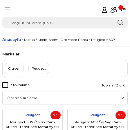
Geri Dön
del Seçimi Oto Yedek
Anasayfa
Marka / Model Seçimi Oto Yedek Parça
Peugeot
607
Markalar
Citroen
Peugeot
Stoktakiler
Toplam 13 ürün
Peugeot
%5
Peugeot
%5
Peugeot 607 Ön Sol Cam
Peugeot 607 Ön Sağ Cam
Krikosu Tamir Seti Metal Ayaklı
Krikosu Tamir Seti Metal Ayaklı