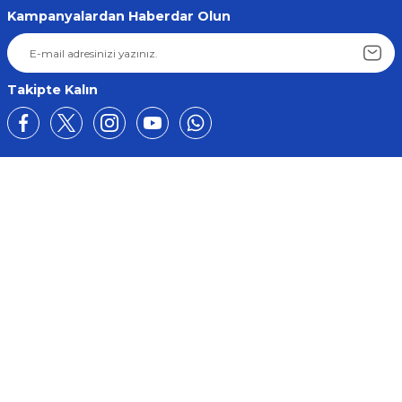
Kampanyalardan Haberdar Olun
Takipte Kalın
Üyelik
Kurumsal
Alışveriş
BİZE ULAŞIN
0212 649 81 82