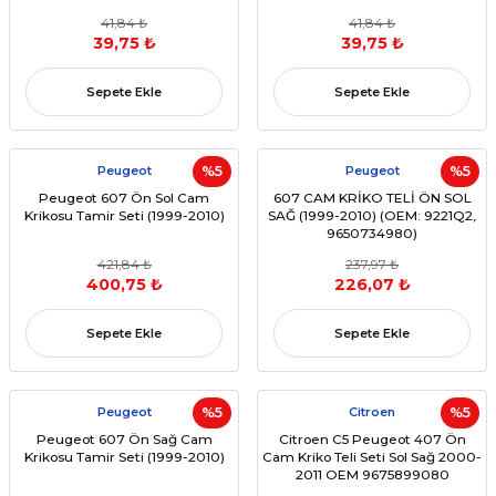
41,84 ₺
41,84 ₺
39,75 ₺
39,75 ₺
Sepete Ekle
Sepete Ekle
Peugeot
%5
Peugeot
%5
Peugeot 607 Ön Sol Cam
607 CAM KRİKO TELİ ÖN SOL
Krikosu Tamir Seti (1999-2010)
SAĞ (1999-2010) (OEM: 9221Q2,
9650734980)
421,84 ₺
237,97 ₺
400,75 ₺
226,07 ₺
Sepete Ekle
Sepete Ekle
Peugeot
%5
Citroen
%5
Peugeot 607 Ön Sağ Cam
Citroen C5 Peugeot 407 Ön
Krikosu Tamir Seti (1999-2010)
Cam Kriko Teli Seti Sol Sağ 2000-
2011 OEM 9675899080