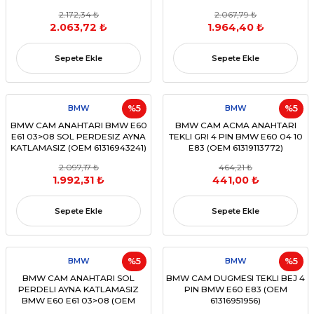
10 (OEM 61319122110)
61316951909)
2.172,34 ₺
2.067,79 ₺
2.063,72 ₺
1.964,40 ₺
Sepete Ekle
Sepete Ekle
BMW
%5
BMW
%5
BMW CAM ANAHTARI BMW E60
BMW CAM ACMA ANAHTARI
E61 03>08 SOL PERDESIZ AYNA
TEKLI GRI 4 PIN BMW E60 04 10
KATLAMASIZ (OEM 61316943241)
E83 (OEM 61319113772)
2.097,17 ₺
464,21 ₺
1.992,31 ₺
441,00 ₺
Sepete Ekle
Sepete Ekle
BMW
%5
BMW
%5
BMW CAM ANAHTARI SOL
BMW CAM DUGMESI TEKLI BEJ 4
PERDELI AYNA KATLAMASIZ
PIN BMW E60 E83 (OEM
BMW E60 E61 03>08 (OEM
61316951956)
61316951914)