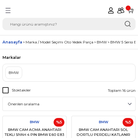
Geri Dön
del Seçimi Oto Yedek
Anasayfa
Marka / Model Seçimi Oto Yedek Parça
BMW
BMW 5 Serisi E
Markalar
BMW
Stoktakiler
Toplam 16 ürün
BMW
%5
BMW
%5
BMW CAM ACMA ANAHTARI
BMW CAM ANAHTARI SOL
TEKLI SIYAH 4 PIN BMW E60 E83
DORTLU PERDELI KATLANIR