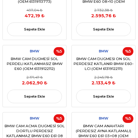
(OEM:61319113773)
BMW E60 08>10 (OEM
61319122113)
497,04 ₺
2.732,38 ₺
472,19 ₺
2.595,76 ₺
Sepete Ekle
Sepete Ekle
BMW
%5
BMW
%5
BMW CAM DUGMESİ SOL
BMW CAM DUGMESI ON SOL
PERDELI KATLANMASIZ BMW
PERDESIZ KATLANIR BMW E60-
E60 (OEM 61319122112)
LCI (OEM 61319122111)
2.171,47 ₺
2.245,78 ₺
2.062,90 ₺
2.133,49 ₺
Sepete Ekle
Sepete Ekle
BMW
%5
BMW
%5
BMW CAM ACMA DUGMESİ SOL
BMW CAM ANAHTARI
DORTLU PERDESIZ
(PERDESIZ AYNA KATLAMALI)
KATLANMAZ BMW E60 E61 08
BMW E60 E61 03>08 (OEM