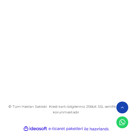
Üyelik
Kurumsal
Alışveriş
BİZE ULAŞIN
0212 649 81 82
0535 962 32 25
avrupaplastik@hotmail.com
İletişim Bilgilerimiz
Google Harita
© Tüm Hakları Saklıdır. Kredi kartı bilgileriniz 256bit SSL sertifikası ile
korunmaktadır.
ideasoft
ile
e-
hazırlandı.