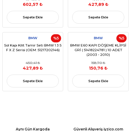
602,57 ₺
427,89 ₺
Sepete Ekle
Sepete Ekle
BMW
%5
BMW
%5
Sol Kapı Kilit Tamir Seti BMW 1 3 5
BMW E60 KAPI DÖŞEME KLİPSİ
F X Z Serisi (OEM: 51217202146)
GRİ ( 51418224781 ) 10 ADET
(2003 - 2010)
450,41 ₺
158,70 ₺
427,89 ₺
150,76 ₺
Sepete Ekle
Sepete Ekle
Aynı Gün Kargoda
Güvenli Alışveriş iyzico.com