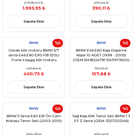
2.098,90 ₺
410,64 ₺
1.993,95 ₺
390,11 ₺
Sepete Ekle
Sepete Ekle
BMW
%5
BMW
%5
Gövde kilit motoru BMW 5/7
BMW E46 E60 Kapı Döşeme
serisi E46 E60 E90 F18 520LI
Klipsi 10 ADET (1998 - 2005)
Trunk li bagaj kilit motoru
(OEM:51418224781 51411973500)
421,84 ₺
113,34 ₺
400,75 ₺
107,68 ₺
Sepete Ekle
Sepete Ekle
BMW
%5
BMW
%5
BMW 5 Serisi E60 E61 Ön Cam
Sağ Kapı Kilit Tamir Seti BMW 1 3
Krikosu Tamir Seti (2003-2010)
5 F Z Serisi (OEM: 51217202146)
634,28 ₺
450,41 ₺