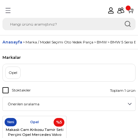
Geri Dön
del Seçimi Oto Yedek
Anasayfa
Marka / Model Seçimi Oto Yedek Parça
BMW
BMW 5 Serisi E2
Markalar
Opel
Stoktakiler
Toplam 1 ürün
Yeni
Opel
%5
Makaslı Cam Krikosu Tamir Seti
Perçini Opel Mercedes Volvo