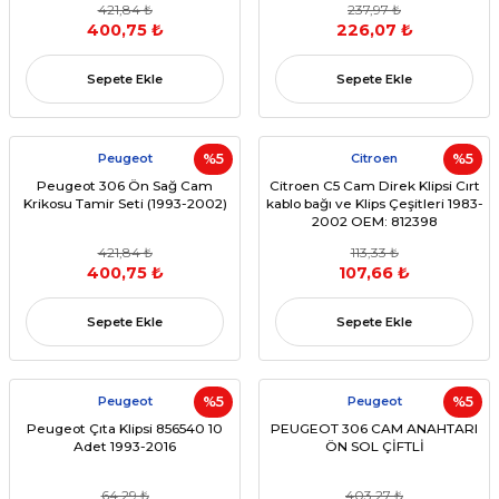
421,84 ₺
237,97 ₺
400,75 ₺
226,07 ₺
Sepete Ekle
Sepete Ekle
Peugeot
%5
Citroen
%5
Peugeot 306 Ön Sağ Cam
Citroen C5 Cam Direk Klipsi Cırt
Krikosu Tamir Seti (1993-2002)
kablo bağı ve Klips Çeşitleri 1983-
2002 OEM: 812398
421,84 ₺
113,33 ₺
400,75 ₺
107,66 ₺
Sepete Ekle
Sepete Ekle
Peugeot
%5
Peugeot
%5
Peugeot Çıta Klipsi 856540 10
PEUGEOT 306 CAM ANAHTARI
Adet 1993-2016
ÖN SOL ÇİFTLİ
64,29 ₺
403,27 ₺