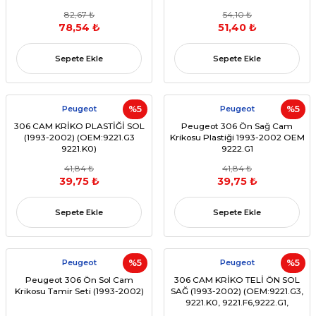
82,67 ₺
54,10 ₺
78,54 ₺
51,40 ₺
Sepete Ekle
Sepete Ekle
Peugeot
%5
Peugeot
%5
306 CAM KRİKO PLASTİĞİ SOL
Peugeot 306 Ön Sağ Cam
(1993-2002) (OEM:9221.G3
Krikosu Plastiği 1993-2002 OEM
9221.K0)
9222.G1
41,84 ₺
41,84 ₺
39,75 ₺
39,75 ₺
Sepete Ekle
Sepete Ekle
Peugeot
%5
Peugeot
%5
Peugeot 306 Ön Sol Cam
306 CAM KRİKO TELİ ÖN SOL
Krikosu Tamir Seti (1993-2002)
SAĞ (1993-2002) (OEM:9221.G3,
9221.K0, 9221.F6,9222.G1,
9222.K0, 9222.F4)