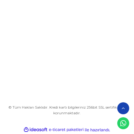
Üyelik
Kurumsal
Alışveriş
BİZE ULAŞIN
0212 649 81 82
0535 962 32 25
avrupaplastik@hotmail.com
İletişim Bilgilerimiz
Google Harita
© Tüm Hakları Saklıdır. Kredi kartı bilgileriniz 256bit SSL sertifikası ile
korunmaktadır.
ideasoft
ile
e-
hazırlandı.