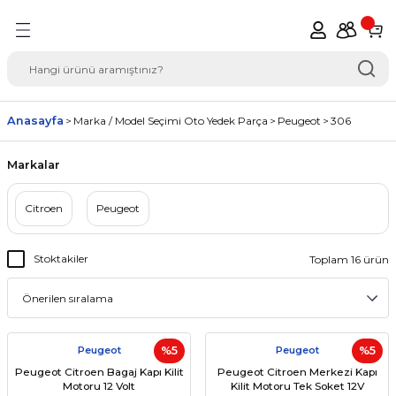
Geri Dön
del Seçimi Oto Yedek
Anasayfa
Marka / Model Seçimi Oto Yedek Parça
Peugeot
306
Markalar
Citroen
Peugeot
Stoktakiler
Toplam 16 ürün
Peugeot
%5
Peugeot
%5
Peugeot Citroen Bagaj Kapı Kilit
Peugeot Citroen Merkezi Kapı
Motoru 12 Volt
Kilit Motoru Tek Soket 12V