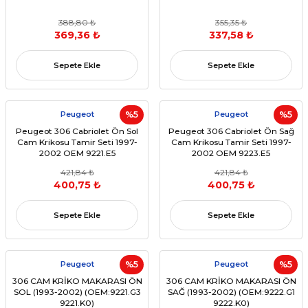
388,80 ₺
355,35 ₺
369,36 ₺
337,58 ₺
Sepete Ekle
Sepete Ekle
Peugeot
%5
Peugeot
%5
Peugeot 306 Cabriolet Ön Sol
Peugeot 306 Cabriolet Ön Sağ
Cam Krikosu Tamir Seti 1997-
Cam Krikosu Tamir Seti 1997-
2002 OEM 9221.E5
2002 OEM 9223.E5
421,84 ₺
421,84 ₺
400,75 ₺
400,75 ₺
Sepete Ekle
Sepete Ekle
Peugeot
%5
Peugeot
%5
306 CAM KRİKO MAKARASI ÖN
306 CAM KRİKO MAKARASI ÖN
SOL (1993-2002) (OEM:9221.G3
SAĞ (1993-2002) (OEM:9222.G1
9221.K0)
9222.K0)