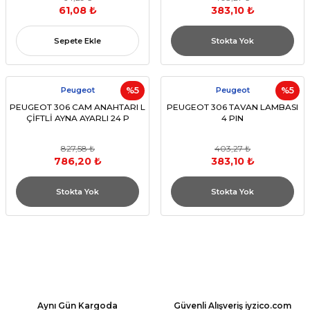
61,08 ₺
383,10 ₺
Sepete Ekle
Stokta Yok
Peugeot
%5
Peugeot
%5
PEUGEOT 306 CAM ANAHTARI L
PEUGEOT 306 TAVAN LAMBASI
ÇİFTLİ AYNA AYARLI 24 P
4 PIN
827,58 ₺
403,27 ₺
786,20 ₺
383,10 ₺
Stokta Yok
Stokta Yok
Aynı Gün Kargoda
Güvenli Alışveriş iyzico.com