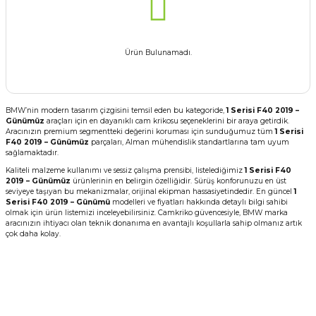
Ürün Bulunamadı.
BMW’nin modern tasarım çizgisini temsil eden bu kategoride,
1 Serisi F40 2019 –
Günümüz
araçları için en dayanıklı cam krikosu seçeneklerini bir araya getirdik.
Aracınızın premium segmentteki değerini koruması için sunduğumuz tüm
1 Serisi
F40 2019 – Günümüz
parçaları, Alman mühendislik standartlarına tam uyum
sağlamaktadır.
Kaliteli malzeme kullanımı ve sessiz çalışma prensibi, listelediğimiz
1 Serisi F40
2019 – Günümüz
ürünlerinin en belirgin özelliğidir. Sürüş konforunuzu en üst
seviyeye taşıyan bu mekanizmalar, orijinal ekipman hassasiyetindedir. En güncel
1
Serisi F40 2019 – Günümü
modelleri ve fiyatları hakkında detaylı bilgi sahibi
olmak için ürün listemizi inceleyebilirsiniz. Camkriko güvencesiyle, BMW marka
aracınızın ihtiyacı olan teknik donanıma en avantajlı koşullarla sahip olmanız artık
çok daha kolay.