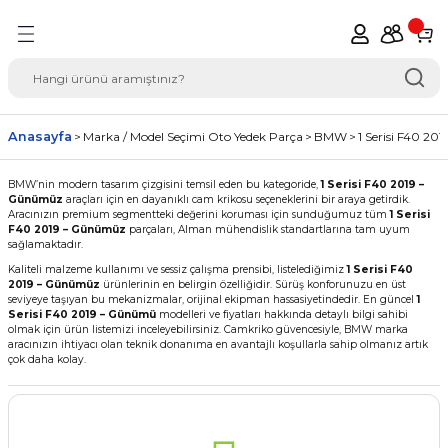
Geri Dön
del Seçimi Oto Yedek
Anasayfa
Marka / Model Seçimi Oto Yedek Parça
BMW
1 Serisi F40 2
BMW’nin modern tasarım çizgisini temsil eden bu kategoride,
1 Serisi F40 2019 –
Günümüz
araçları için en dayanıklı cam krikosu seçeneklerini bir araya getirdik.
Aracınızın premium segmentteki değerini koruması için sunduğumuz tüm
1 Serisi
F40 2019 – Günümüz
parçaları, Alman mühendislik standartlarına tam uyum
sağlamaktadır.
Kaliteli malzeme kullanımı ve sessiz çalışma prensibi, listelediğimiz
1 Serisi F40
2019 – Günümüz
ürünlerinin en belirgin özelliğidir. Sürüş konforunuzu en üst
seviyeye taşıyan bu mekanizmalar, orijinal ekipman hassasiyetindedir. En güncel
1
Serisi F40 2019 – Günümü
modelleri ve fiyatları hakkında detaylı bilgi sahibi
olmak için ürün listemizi inceleyebilirsiniz. Camkriko güvencesiyle, BMW marka
aracınızın ihtiyacı olan teknik donanıma en avantajlı koşullarla sahip olmanız artık
çok daha kolay.