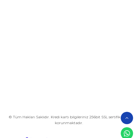
Üyelik
Kurumsal
Alışveriş
BİZE ULAŞIN
0212 649 81 82
0535 962 32 25
avrupaplastik@hotmail.com
İletişim Bilgilerimiz
Google Harita
© Tüm Hakları Saklıdır. Kredi kartı bilgileriniz 256bit SSL sertifikası ile
korunmaktadır.