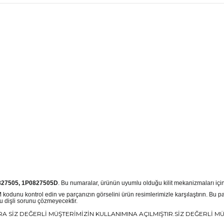
827505, 1P0827505D
. Bu numaralar, ürünün uyumlu olduğu kilit mekanizmaları için 
dunu kontrol edin ve parçanızın görselini ürün resimlerimizle karşılaştırın. Bu par
u dişli sorunu çözmeyecektir.
 SİZ DEĞERLİ MÜŞTERİMİZİN KULLANIMINA AÇILMIŞTIR.SİZ DEĞERLİ 