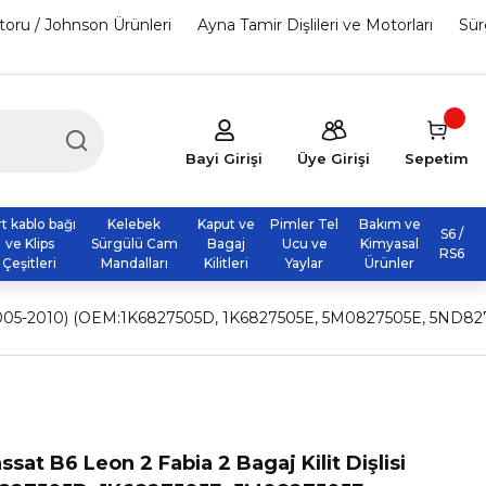
otoru / Johnson Ürünleri
Ayna Tamir Dişlileri ve Motorları
Sür
Bayi Girişi
Üye Girişi
Sepetim
rt kablo bağı
Kelebek
Kaput ve
Pimler Tel
Bakım ve
S6 /
ve Klips
Sürgülü Cam
Bagaj
Ucu ve
Kimyasal
RS6
Çeşitleri
Mandalları
Kilitleri
Yaylar
Ürünler
isi (2005-2010) (OEM:1K6827505D, 1K6827505E, 5M0827505E, 5ND8
sat B6 Leon 2 Fabia 2 Bagaj Kilit Dişlisi