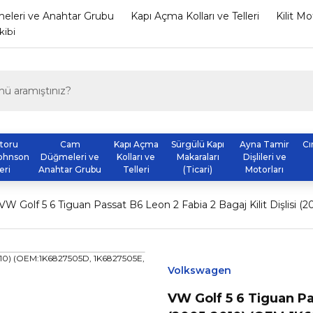
leri ve Anahtar Grubu
Kapı Açma Kolları ve Telleri
Kilit M
kibi
otoru
Cam
Kapı Açma
Sürgülü Kapı
Ayna Tamir
Cı
ohnson
Düğmeleri ve
Kolları ve
Makaraları
Dişlileri ve
eri
Anahtar Grubu
Telleri
(Ticari)
Motorları
VW Golf 5 6 Tiguan Passat B6 Leon 2 Fabia 2 Bagaj Kilit Dişl
Volkswagen
VW Golf 5 6 Tiguan Pas