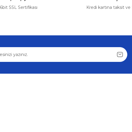
Sepete Ekle
6bit SSL Sertifikası
Kredi kartına taksit ve
Gönder
Volkswagen
%5
003-2015)
Sürgülü Kapı Kilit Karşı Dişlisi VW Caddy Tran
165,88 ₺
174,61 ₺
Sepete Ekle
Alışveriş
Mesafeli Satış Sözleşmesi
u
Gizlilik ve Güvenlik