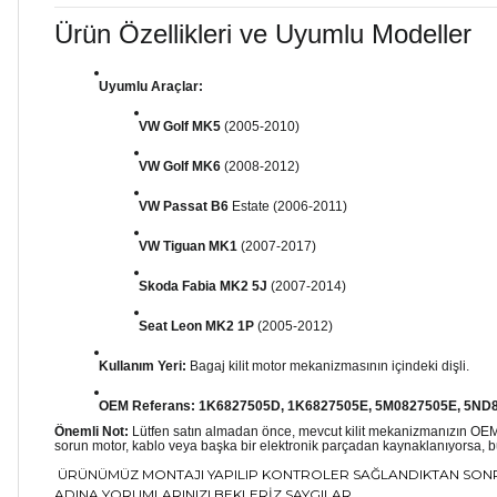
Ürün Özellikleri ve Uyumlu Modeller
Uyumlu Araçlar:
VW Golf MK5
(2005-2010)
VW Golf MK6
(2008-2012)
VW Passat B6
Estate (2006-2011)
VW Tiguan MK1
(2007-2017)
Skoda Fabia MK2 5J
(2007-2014)
Seat Leon MK2 1P
(2005-2012)
Kullanım Yeri:
Bagaj kilit motor mekanizmasının içindeki dişli.
OEM Referans:
1K6827505D, 1K6827505E, 5M0827505E, 5ND
Önemli Not:
Lütfen satın almadan önce, mevcut kilit mekanizmanızın OEM ko
sorun motor, kablo veya başka bir elektronik parçadan kaynaklanıyorsa, b
ÜRÜNÜMÜZ MONTAJI YAPILIP KONTROLER SAĞLANDIKTAN SONRA
ADINA YORUMLARINIZI BEKLERİZ.SAYGILAR