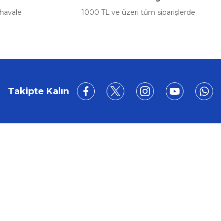
 havale
1000 TL ve üzeri tüm siparişlerde
%5
sporter T5 (2003-2015)
Takipte Kalın
BİZE ULAŞIN
0212 649 81 82
0535 962 32 25