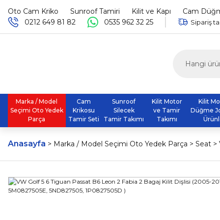
Oto Cam Kriko
Sunroof Tamiri
Kilit ve Kapı
Cam Düğme
0212 649 81 82
0535 962 32 25
Sipariş ta
Marka / Model
Cam
Sunroof
Kilit Motor
Kilit M
Seçimi Oto Yedek
Krikosu
Silecek
ve Tamir
Düğme J
Parça
Tamir Seti
Tamir Takımı
Takımı
Ürünl
Anasayfa
Marka / Model Seçimi Oto Yedek Parça
Seat