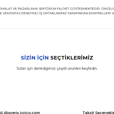
PS İMALAT VE PAZARLAMA SEKTÖRÜN FALİYET GÖSTERMEKTEDİR .ÖNCE
 VEMONTAJ DENEYİMLİ İŞ ORTAKLARIMIZ TARAFINDAN KONTRELLERİ YAPI
nularda yetersiz gördüğünüz noktaları öneri formunu kullanarak tarafımız
Bu ürüne ilk yorumu siz yapın!
SİZİN İÇİN
SEÇTİKLERİMİZ
Sizler için derlediğimiz çeşitli ürünleri keşfedin.
Yorum Yaz
Volkswagen
Sürgülü Kapı Kilit Dişlisi VW Transporter T5 T6 Caravelle (O
165,88 ₺
174,61 ₺
i Alışveriş iyzico.com
Taksit Seçenekle