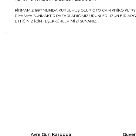
FİRMAMIZ 1997 YILINDA KURULMUŞ OLUP OTO CAM KRİKO KLİ
PİYASAYA SUNMAKTIR.PAZARLADIĞIMIZ ÜRÜNLER UZUN BİR ARGE
ETTİĞİNİZ İÇİN TEŞEKKÜRLERİMİZİ SUNARIZ.
Bu ürünün fiyat bilgisi, resim, ürün açıklamalarında ve diğer ko
Görüş ve önerileriniz için teşekkür ederiz.
Ürün resmi kalitesiz, bozuk veya görüntülenemiyor.
Ürün açıklamasında eksik bilgiler bulunuyor.
Volkswagen
%5
Ürün bilgilerinde hatalar bulunuyor.
Sürgülü Kapı Kilit Dişlisi Seti VW Transporter T5 T6
Ürün fiyatı diğer sitelerden daha pahalı.
Bu ürüne benzer farklı alternatifler olmalı.
290,63 ₺
305,93 ₺
Aynı Gün Kargoda
Güvenl