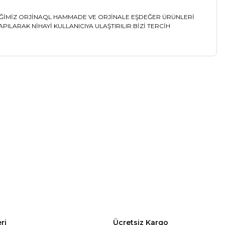
LİĞİMİZ ORJİNAQL HAMMADE VE ORJİNALE EŞDEĞER ÜRÜNLERİ
LARAK NİHAYİ KULLANICIYA ULAŞTIRILIR.BİZİ TERCİH
a iletebilirsiniz.
%5
EM: 7E0843654AH)
ri
Ücretsiz Kargo