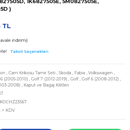
6827505D, 1K6827505E, 5M0827505E,
5D )
8 TL
vale indirimi)
rle!
Taksit Seçenekleri
on
,
Cam Krikosu Tamir Seti
,
Skoda
,
Fabia
,
Volkswagen
,
6 (2005-2010)
,
Golf 7 (2012-2019)
,
Golf
,
Golf 6 (2008-2012)
,
2003-2008)
,
Kaput ve Bagaj Kilitleri
67
KOCHZ23567
L + KDV