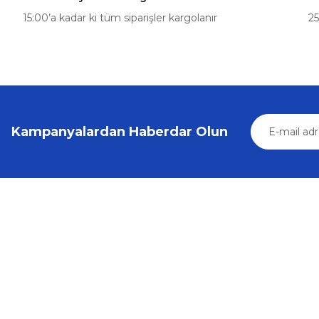
Sepete Ekle
15:00’a kadar ki tüm siparişler kargolanır
25
Volkswagen
Sürgülü Kapı Kilit Dişlisi Seti VW Caddy Transporter T5 (2
290,63 ₺
305,93 ₺
Kampanyalardan Haberdar Olun
Sepete Ekle
Volkswagen
%5
VW Caddy T5 Sürgülü Kapı Kilit Dişlisi 03-15 7H0843336
Üyelik
Kurumsal
165,87 ₺
174,60 ₺
Yeni Üyelik
İletişim
Üye Girişi
İletişim Form
Sepete Ekle