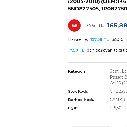
(2005-2010) (OEM:1K
5ND827505, 1P082750
165,8
174,61 TL
%5
Havale ile:
157,58 TL
(%5,00 ha
17,90 TL
'den başlayan taksitle
Seat
,
Le
Kategori
Passat B
Golf 5 (
CHZ235
Stok Kodu
CAMKRI
Barkod Kodu
145,50 T
Fiyat