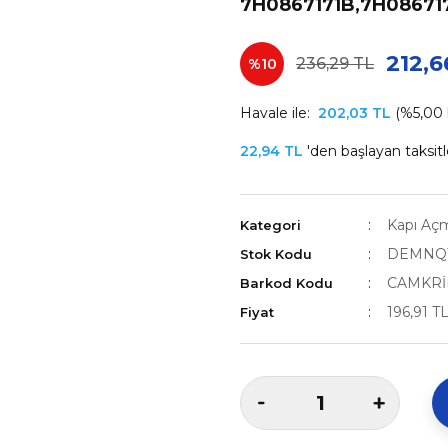
7H0867171B,7H08671
212,6
236,29 TL
%10
Havale ile:
202,03 TL
(%5,00 h
22,94 TL
'den başlayan taksitl
Kapı Açma
Kategori
DEMNQ
Stok Kodu
CAMKRİ
Barkod Kodu
196,91 T
Fiyat