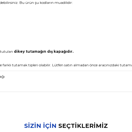
ebilirsiniz. Bu ürün şu kodların muadilidir:
 tutulan
dikey tutamağın dış kapağıdır.
rklı tutamak tipleri olabilir. Lütfen satın almadan önce aracınızdaki tutamağın
ağı
nularda yetersiz gördüğünüz noktaları öneri formunu kullanarak tarafımız
Bu ürüne ilk yorumu siz yapın!
SİZİN İÇİN
SEÇTİKLERİMİZ