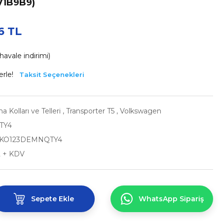
71B9B9)
6 TL
avale indirimi)
erle!
Taksit Seçenekleri
 Kolları ve Telleri
,
Transporter T5
,
Volkswagen
TY4
KO123DEMNQTY4
L + KDV
Sepete Ekle
WhatsApp Sipariş