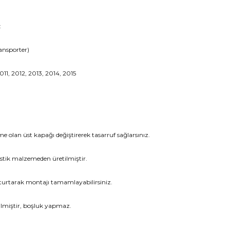
:
ansporter)
1, 2012, 2013, 2014, 2015
 olan üst kapağı değiştirerek tasarruf sağlarsınız.
astik malzemeden üretilmiştir.
oturtarak montajı tamamlayabilirsiniz.
tilmiştir, boşluk yapmaz.