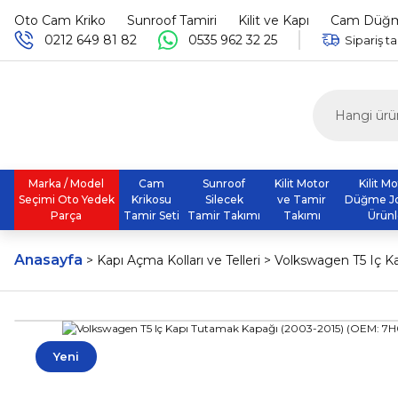
Oto Cam Kriko
Sunroof Tamiri
Kilit ve Kapı
Cam Düğme
0212 649 81 82
0535 962 32 25
Sipariş ta
Marka / Model
Cam
Sunroof
Kilit Motor
Kilit M
Seçimi Oto Yedek
Krikosu
Silecek
ve Tamir
Düğme J
Parça
Tamir Seti
Tamir Takımı
Takımı
Ürünl
Anasayfa
Kapı Açma Kolları ve Telleri
Volkswagen T5 Iç 
Yeni