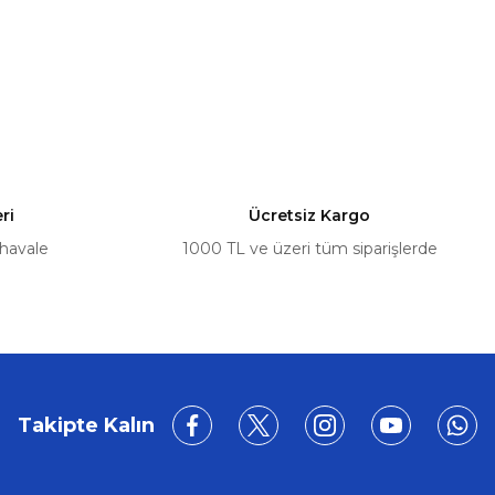
6
ri
Ücretsiz Kargo
 havale
1000 TL ve üzeri tüm siparişlerde
%5
7E1843871
Takipte Kalın