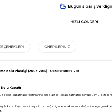
Bugün sipariş verdiği
HIZLI GÖNDERI
SEÇENEKLERI
ÖNERILERINIZ
me Kolu Plastiği (2003-2015) - OEM: 7H0867171B
 Kolu Kapağı
z elçek (tutamak) kısımlarındaki plastik kapak zamanla soyuldu mu, çizildi m
mple kapı döşemesini veya tutamağın iç metal aksamını değiştirmeye gerek k
r.