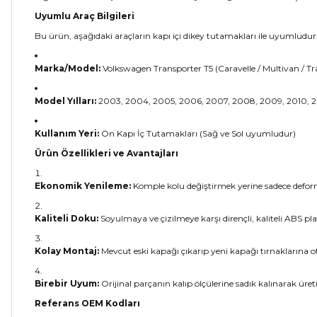
Uyumlu Araç Bilgileri
Bu ürün, aşağıdaki araçların kapı içi dikey tutamakları ile uyumludur
Marka/Model:
Volkswagen Transporter T5 (Caravelle / Multivan / Tr
Model Yılları:
2003, 2004, 2005, 2006, 2007, 2008, 2009, 2010, 201
Kullanım Yeri:
Ön Kapı İç Tutamakları (Sağ ve Sol uyumludur)
Ürün Özellikleri ve Avantajları
Ekonomik Yenileme:
Komple kolu değiştirmek yerine sadece deforme
Kaliteli Doku:
Soyulmaya ve çizilmeye karşı dirençli, kaliteli ABS pl
Kolay Montaj:
Mevcut eski kapağı çıkarıp yeni kapağı tırnaklarına 
Birebir Uyum:
Orijinal parçanın kalıp ölçülerine sadık kalınarak üre
Referans OEM Kodları