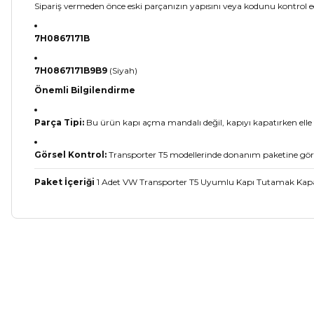
Sipariş vermeden önce eski parçanızın yapısını veya kodunu kontrol ed
7H0867171B
7H0867171B9B9
(Siyah)
Önemli Bilgilendirme
Parça Tipi:
Bu ürün kapı açma mandalı değil, kapıyı kapatırken elle
Görsel Kontrol:
Transporter T5 modellerinde donanım paketine göre fa
Paket İçeriği
1 Adet VW Transporter T5 Uyumlu Kapı Tutamak Kap
Bu ürünün fiyat bilgisi, resim, ürün açıklamalarında ve diğer ko
Görüş ve önerileriniz için teşekkür ederiz.