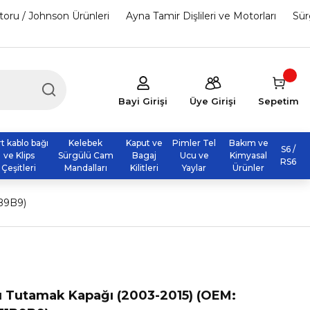
otoru / Johnson Ürünleri
Ayna Tamir Dişlileri ve Motorları
Sür
Bayi Girişi
Üye Girişi
Sepetim
rt kablo bağı
Kelebek
Kaput ve
Pimler Tel
Bakım ve
S6 /
ve Klips
Sürgülü Cam
Bagaj
Ucu ve
Kimyasal
RS6
Çeşitleri
Mandalları
Kilitleri
Yaylar
Ürünler
B9B9)
ı Tutamak Kapağı (2003-2015) (OEM: