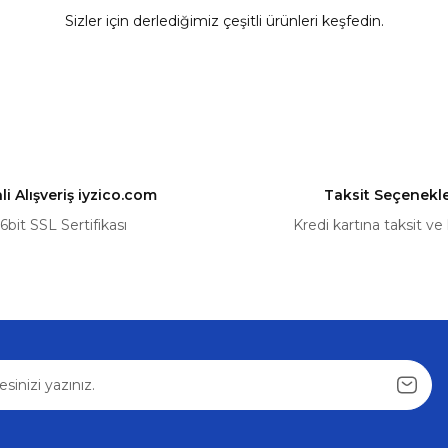
Sizler için derlediğimiz çeşitli ürünleri keşfedin.
Yorum Yaz
Volkswagen
%5
%5
47781
Sürgülü Kapı Kilit Dişlisi Seti VW Transporter T5 T
290,63 ₺
305,93 ₺
i Alışveriş iyzico.com
Taksit Seçenekle
Sepete Ekle
6bit SSL Sertifikası
Kredi kartına taksit ve
Gönder
Volkswagen
5
872
VW Transporter T5 T6 Sürgülü Kapı Tel Seti 03-24 
398,78 ₺
419,76 ₺
Sepete Ekle