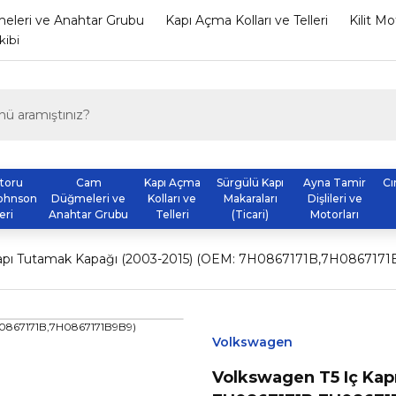
leri ve Anahtar Grubu
Kapı Açma Kolları ve Telleri
Kilit M
kibi
otoru
Cam
Kapı Açma
Sürgülü Kapı
Ayna Tamir
Cı
ohnson
Düğmeleri ve
Kolları ve
Makaraları
Dişlileri ve
eri
Anahtar Grubu
Telleri
(Ticari)
Motorları
Kapı Tutamak Kapağı (2003-2015) (OEM: 7H0867171B,7H0867171
Volkswagen
Volkswagen T5 Iç Kap