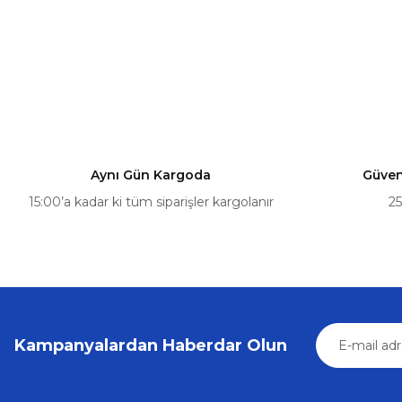
Ürün resmi kalitesiz, bozuk veya görüntülenemiyor.
Ürün açıklamasında eksik bilgiler bulunuyor.
Volkswagen
Ürün bilgilerinde hatalar bulunuyor.
VW T5 T6 Sürgülü Cam Tamir Seti (2003-2019) OEM 7H08
Ürün fiyatı diğer sitelerden daha pahalı.
Bu ürüne benzer farklı alternatifler olmalı.
410,14 ₺
431,73 ₺
Aynı Gün Kargoda
Güvenl
Sepete Ekle
15:00’a kadar ki tüm siparişler kargolanır
25
Volkswagen
%
VW Transporter T5 T6 Sürgülü Kapı Tel Seti 03-24 7E1843
398,78 ₺
419,77 ₺
Kampanyalardan Haberdar Olun
Sepete Ekle