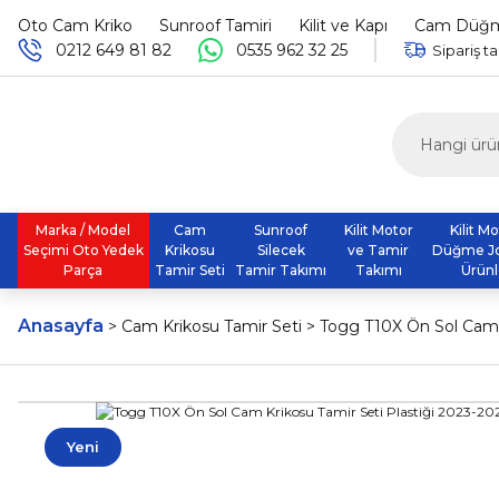
Oto Cam Kriko
Sunroof Tamiri
Kilit ve Kapı
Cam Düğme
0212 649 81 82
0535 962 32 25
Sipariş ta
Marka / Model
Cam
Sunroof
Kilit Motor
Kilit M
Seçimi Oto Yedek
Krikosu
Silecek
ve Tamir
Düğme J
Parça
Tamir Seti
Tamir Takımı
Takımı
Ürünl
Anasayfa
Cam Krikosu Tamir Seti
Togg T10X Ön Sol Cam 
Yeni