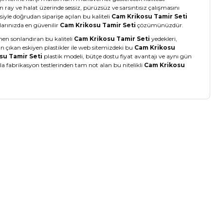
ay ve halat üzerinde sessiz, pürüzsüz ve sarsıntısız çalışmasını
yle doğrudan siparişe açılan bu kaliteli
Cam Krikosu Tamir Seti
larınızda en güvenilir
Cam Krikosu Tamir Seti
çözümünüzdür.
en sonlandıran bu kaliteli
Cam Krikosu Tamir Seti
yedekleri,
 çıkan eskiyen plastikler ile web sitemizdeki bu
Cam Krikosu
su Tamir Seti
plastik modeli, bütçe dostu fiyat avantajı ve aynı gün
la fabrikasyon testlerinden tam not alan bu nitelikli
Cam Krikosu
a iletebilirsiniz.