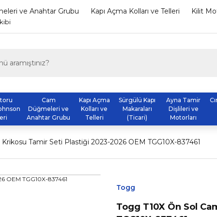
leri ve Anahtar Grubu
Kapı Açma Kolları ve Telleri
Kilit M
kibi
otoru
Cam
Kapı Açma
Sürgülü Kapı
Ayna Tamir
Cı
ohnson
Düğmeleri ve
Kolları ve
Makaraları
Dişlileri ve
eri
Anahtar Grubu
Telleri
(Ticari)
Motorları
Krikosu Tamir Seti Plastiği 2023-2026 OEM TGG10X-837461
Togg
Togg T10X Ön Sol Cam