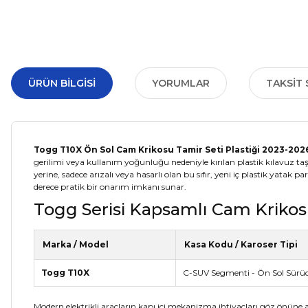
ÜRÜN BILGISI
YORUMLAR
TAKSIT 
Togg T10X Ön Sol Cam Krikosu Tamir Seti Plastiği 2023-2
gerilimi veya kullanım yoğunluğu nedeniyle kırılan plastik kılavuz ta
yerine, sadece arızalı veya hasarlı olan bu sıfır, yeni iç plastik yatak
derece pratik bir onarım imkanı sunar.
Togg Serisi Kapsamlı Cam Krikos
Marka / Model
Kasa Kodu / Karoser Tipi
Togg T10X
C-SUV Segmenti - Ön Sol Sürücü
Modern elektrikli araçların kapı içi mekanizma ihtiyaçları göz önüne