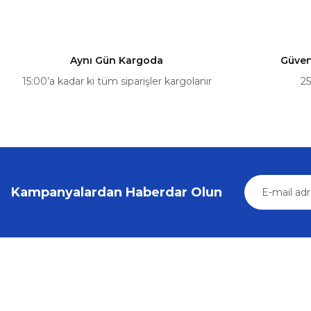
Bu ürüne benzer farklı alternatifler olmalı.
54,72 ₺
57,60 ₺
Aynı Gün Kargoda
Güvenl
Sepete Ekle
15:00’a kadar ki tüm siparişler kargolanır
25
Kampanyalardan Haberdar Olun
Üyelik
Kurumsal