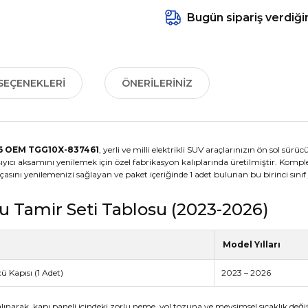
Bugün sipariş verdiği
SEÇENEKLERI
ÖNERILERINIZ
026 OEM TGG10X-837461
, yerli ve milli elektrikli SUV araçlarınızın ön sol s
şıyıcı aksamını yenilemek için özel fabrikasyon kalıplarında üretilmiştir. Ko
 parçasını yenilemenizi sağlayan ve paket içeriğinde 1 adet bulunan bu birinci sın
u Tamir Seti Tablosu (2023-2026)
Model Yılları
 Kapısı (1 Adet)
2023 – 2026
 alınarak, kapı paneli içindeki zorlu neme, yol tozuna ve mevsimsel sıcaklık