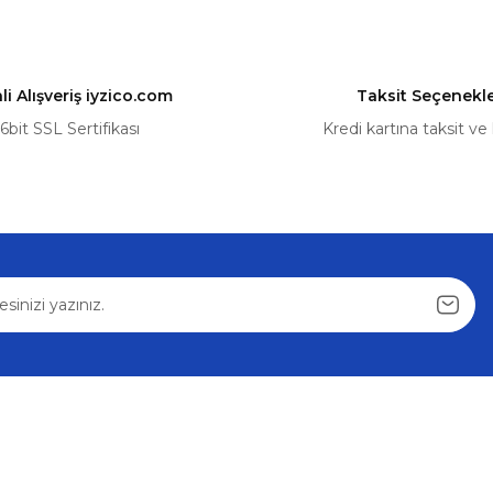
54,72 ₺
57,60 ₺
i Alışveriş iyzico.com
Taksit Seçenekle
Sepete Ekle
6bit SSL Sertifikası
Kredi kartına taksit ve
Gönder
Alışveriş