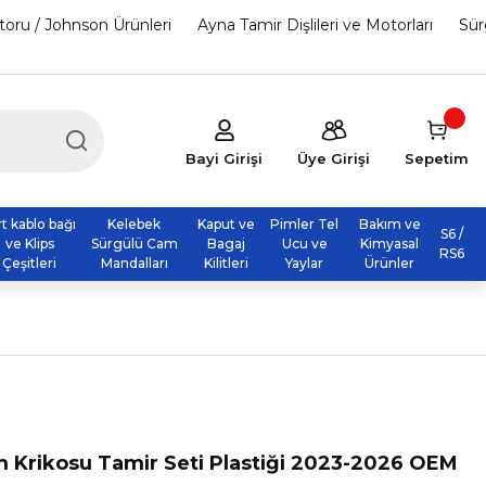
otoru / Johnson Ürünleri
Ayna Tamir Dişlileri ve Motorları
Sür
Bayi Girişi
Üye Girişi
Sepetim
rt kablo bağı
Kelebek
Kaput ve
Pimler Tel
Bakım ve
S6 /
ve Klips
Sürgülü Cam
Bagaj
Ucu ve
Kimyasal
RS6
Çeşitleri
Mandalları
Kilitleri
Yaylar
Ürünler
 Krikosu Tamir Seti Plastiği 2023-2026 OEM