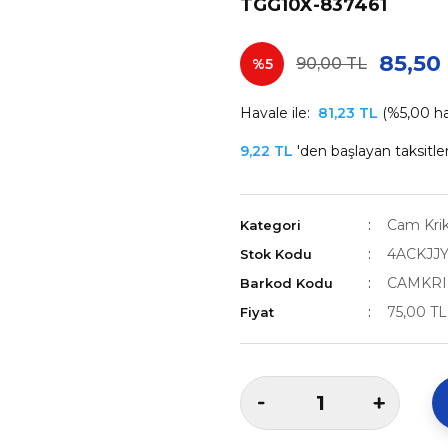
TGG10X-837461
85,50
90,00 TL
%5
Havale ile:
81,23 TL
(%5,00 hav
9,22 TL
'den başlayan taksitler
Cam Krik
Kategori
4ACKJJ
Stok Kodu
CAMKRI
Barkod Kodu
75,00 T
Fiyat