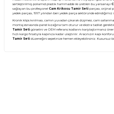
sertleştirilmiş poliamid plastik hammadde ile üretilen bu yansanayi
C
sağlayan bu profesyonel
Cam Krikosu Tamir Seti
parçası, orijinal
yedek parçası, 1997 yılından beri yedek parça sektöründe edindiğimiz
Kronik klips kırılması, camın yuvadan çıkarak düşmesi, cam sallanma
montaj esnasında panel kızağına tam oturur ve ekstra tadilat gerekti
Tamir Seti
görselini ve OEM referans kodlarını karşılaştırmanız öne
hızlı kargo fırsatıyla kapınıza kadar ulaştırılır. Aracınızın kapı kon
Tamir Seti
düzeneğini sepetinize hemen ekleyebilirsiniz. Kusursuz b
Bu ürünün fiyat bilgisi, resim, ürün açıklamalarında ve diğer ko
Görüş ve önerileriniz için teşekkür ederiz.
Ürün resmi kalitesiz, bozuk veya görüntülenemiyor.
Ürün açıklamasında eksik bilgiler bulunuyor.
Togg
%5
Ürün bilgilerinde hatalar bulunuyor.
Arka Sol Cam Kriko Makarası TOGG T10X (2023-2026)
Ürün fiyatı diğer sitelerden daha pahalı.