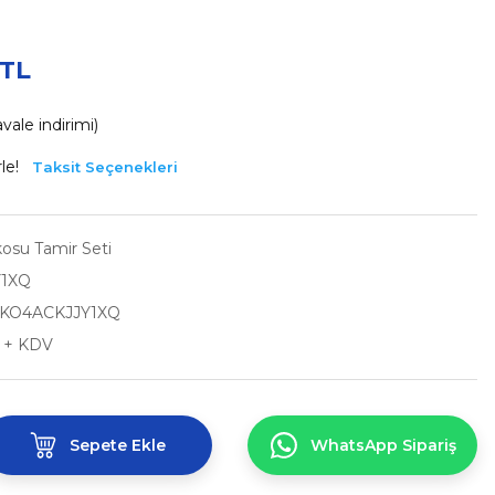
 TL
ale indirimi)
le!
Taksit Seçenekleri
osu Tamir Seti
Y1XQ
KO4ACKJJY1XQ
L + KDV
Sepete Ekle
WhatsApp Sipariş