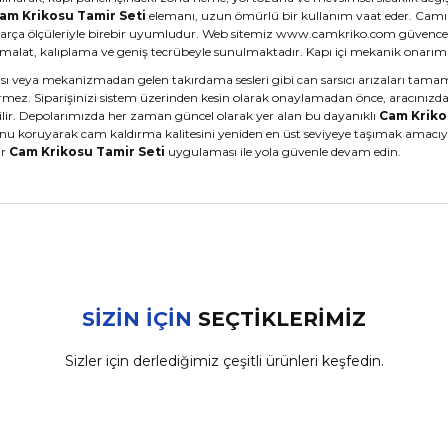
am Krikosu Tamir Seti
elemanı, uzun ömürlü bir kullanım vaat eder. Camın r
 parça ölçüleriyle birebir uyumludur. Web sitemiz www.camkriko.com güvencesi
 imalat, kalıplama ve geniş tecrübeyle sunulmaktadır. Kapı içi mekanik onarım
sı veya mekanizmadan gelen takırdama sesleri gibi can sarsıcı arızaları tamam
rmez. Siparişinizi sistem üzerinden kesin olarak onaylamadan önce, aracınızdan
rilir. Depolarımızda her zaman güncel olarak yer alan bu dayanıklı
Cam Kriko
forunu koruyarak cam kaldırma kalitesini yeniden en üst seviyeye taşımak amacıy
ir
Cam Krikosu Tamir Seti
uygulaması ile yola güvenle devam edin.
nularda yetersiz gördüğünüz noktaları öneri formunu kullanarak tarafımız
Bu ürüne ilk yorumu siz yapın!
SİZİN İÇİN
SEÇTİKLERİMİZ
Sizler için derlediğimiz çeşitli ürünleri keşfedin.
Yorum Yaz
Togg
%5
Ön Sağ Cam Kriko Makarası TOGG T10X (2023-2026)