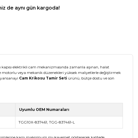
niz de aynı gün kargoda!
ürücü kapısı elektrikli cam mekanizmasında zamanla aşınan, halat
mple motorlu veya mekanik düzenekleri yüksek maliyetlerle değiştirmek
ıf yansanayi
Cam Krikosu Tamir Seti
ürünü, bütçe dostu ve son
Uyumlu OEM Numaraları
TGG10X-837461, TGG-837461-L
 değişimlerine karşı maksimum mukavemet gösterecek kalitede