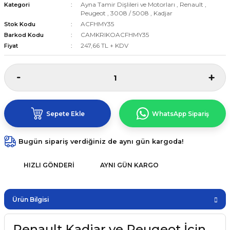
Ayna Tamir Dişlileri ve Motorları
,
Renault
,
Kategori
Peugeot
,
3008 / 5008
,
Kadjar
ACFHMY35
Stok Kodu
CAMKRIKOACFHMY35
Barkod Kodu
247,66 TL + KDV
Fiyat
Sepete Ekle
WhatsApp Sipariş
Bugün sipariş verdiğiniz de aynı gün kargoda!
HIZLI GÖNDERI
AYNI GÜN KARGO
Ürün Bilgisi
Renault Kadjar ve Peugeot İçin