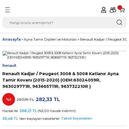
Geri Dön
del Seçimi Oto Yedek
Anasayfa
Ayna Tamir Dişlileri ve Motorları
Renault Kadjar / Peugeot 30
Renault
Renault Kadjar / Peugeot 3008 & 5008 Katlanır Ayna
Tamir Kovanı (2015-2020) (OEM:63024059R,
963029771R, 963665711R, 963732210R )
282,33 TL
%5
297,19 TL
Havale ile:
268,21 TL
(%5,00 havale indirimi)
30,46 TL
'den başlayan taksitlerle!
Taksit Seçenekleri