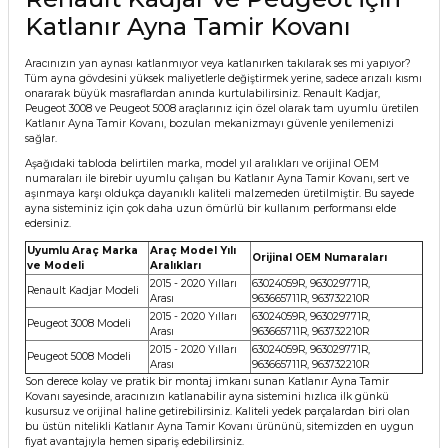
Katlanır Ayna Tamir Kovanı
Aracınızın yan aynası katlanmıyor veya katlanırken takılarak ses mi yapıyor?
Tüm ayna gövdesini yüksek maliyetlerle değiştirmek yerine, sadece arızalı kısmı
onararak büyük masraflardan anında kurtulabilirsiniz. Renault Kadjar,
Peugeot 3008 ve Peugeot 5008 araçlarınız için özel olarak tam uyumlu üretilen
Katlanır Ayna Tamir Kovanı, bozulan mekanizmayı güvenle yenilemenizi
sağlar.
Aşağıdaki tabloda belirtilen marka, model yıl aralıkları ve orijinal OEM
numaraları ile birebir uyumlu çalışan bu Katlanır Ayna Tamir Kovanı, sert ve
aşınmaya karşı oldukça dayanıklı kaliteli malzemeden üretilmiştir. Bu sayede
ayna sisteminiz için çok daha uzun ömürlü bir kullanım performansı elde
edersiniz.
Uyumlu Araç Marka
Araç Model Yılı
Orijinal OEM Numaraları
ve Modeli
Aralıkları
2015 - 2020 Yılları
63024059R, 963029771R,
Renault Kadjar Modeli
Arası
963665711R, 963732210R
2015 - 2020 Yılları
63024059R, 963029771R,
Peugeot 3008 Modeli
Arası
963665711R, 963732210R
2015 - 2020 Yılları
63024059R, 963029771R,
Peugeot 5008 Modeli
Arası
963665711R, 963732210R
Son derece kolay ve pratik bir montaj imkanı sunan Katlanır Ayna Tamir
Kovanı sayesinde, aracınızın katlanabilir ayna sistemini hızlıca ilk günkü
kusursuz ve orijinal haline getirebilirsiniz. Kaliteli yedek parçalardan biri olan
bu üstün nitelikli Katlanır Ayna Tamir Kovanı ürününü, sitemizden en uygun
fiyat avantajıyla hemen sipariş edebilirsiniz.