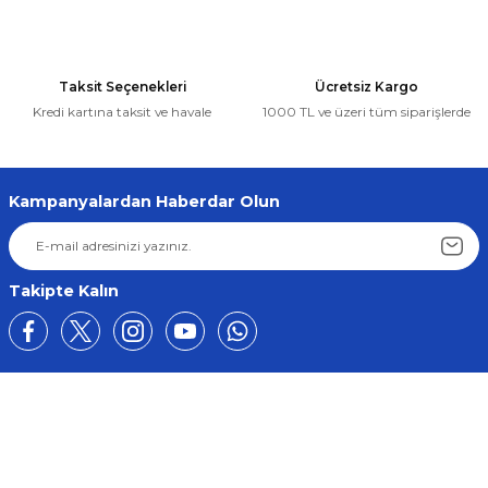
Bu ürüne benzer farklı alternatifler olmalı.
Sepete Ekle
Renault
%5
Taksit Seçenekleri
Ücretsiz Kargo
Megane 4 Talisman Kadjar Cam Açma Anahtarı Düğmesi Dörtlü
Kredi kartına taksit ve havale
1000 TL ve üzeri tüm siparişlerde
Gönder
5.239,02 ₺
4.977,07 ₺
Kampanyalardan Haberdar Olun
Sepete Ekle
Takipte Kalın
Üyelik