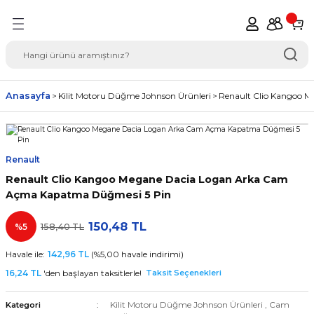
Geri Dön
del Seçimi Oto Yedek
Anasayfa
Kilit Motoru Düğme Johnson Ürünleri
Renault Clio Kangoo 
Renault
Renault Clio Kangoo Megane Dacia Logan Arka Cam
Açma Kapatma Düğmesi 5 Pin
150,48 TL
%5
158,40 TL
Havale ile:
142,96 TL
(%5,00 havale indirimi)
16,24 TL
'den başlayan taksitlerle!
Taksit Seçenekleri
Kilit Motoru Düğme Johnson Ürünleri
,
Cam
Kategori