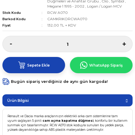
Düğmeleri ve Anahtar Grubu
,
Clio
,
Symbol
,
Megane 1 1995 - 2002
,
Logan / Logan MCV
RCW A070
Stok Kodu
CAMKRIKORCWA070
Barkod Kodu
132,00 TL + KDV
Fiyat
Sepete Ekle
WhatsApp Sipariş
Bugün sipariş verdiğiniz de aynı gün kargoda!
Ürün Bilgisi
Renault ve Dacia marka araçlarınızın elektrikli arka cam sistemlerine tam
uyum sağlayan 5 pinli
cam açma kapatma düğmesi
, konforlu bir kullanım
sunmak için tasarlanmıştır. RCW A070 stok koduyla sunulan bu yedek parça,
yüksek dayanıklılığa sahip ABS plastik materyalden üretilmiştir.