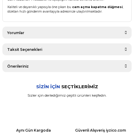
Kaliteli ve dayanıklı yapısıyla öne çıkan bu
cam açma kapatma düğmesi
,
stoktan hızlı gönderim avantajıyla adresinize ulaştırılmaktadır.
Yorumlar
Taksit Seçenekleri
Bu ürüne ilk yorumu siz yapın!
Önerileriniz
Yorum Yaz
Bu ürünün fiyat bilgisi, resim, ürün açıklamalarında ve diğer
SİZİN İÇİN
SEÇTİKLERİMİZ
konularda yetersiz gördüğünüz noktaları öneri formunu
kullanarak tarafımıza iletebilirsiniz.
Sizler için derlediğimiz çeşitli ürünleri keşfedin.
Görüş ve önerileriniz için teşekkür ederiz.
Renault
MEGANE 1 1996-2003 CAM KRİKO PLASTİĞİ ÖN SAĞ (OEM: 7700834372
Ürün resmi kalitesiz, bozuk veya görüntülenemiyor.
Ürün açıklamasında eksik bilgiler bulunuyor.
59,69 ₺
Aynı Gün Kargoda
Güvenli Alışveriş iyzico.com
Ürün bilgilerinde hatalar bulunuyor.