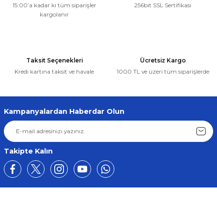
56,70 ₺
15:00’a kadar ki tüm siparişler
256bit SSL Sertifikası
Ürün fiyatı diğer sitelerden daha pahalı.
kargolanır
Bu ürüne benzer farklı alternatifler olmalı.
Sepete Ekle
Renault
Taksit Seçenekleri
Ücretsiz Kargo
MEGANE 1 1996-2003 CAM KRİKO PLASTİĞİ ÖN SOL (OEM: 7700834371
Kredi kartına taksit ve havale
1000 TL ve üzeri tüm siparişlerde
Gönder
59,69 ₺
56,70 ₺
Kampanyalardan Haberdar Olun
Sepete Ekle
Renault
Takipte Kalın
MEGANE 1 1996-2003 CAM KRİKO PLASTİĞİ CABRIO SOL SAĞ (OEM: 77
105,66 ₺
100,37 ₺
Üyelik