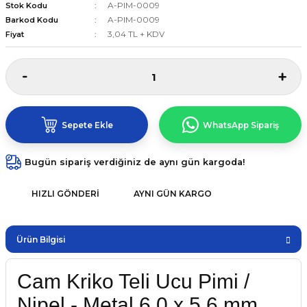
A-PIM-0009
Stok Kodu
A-PIM-0009
Barkod Kodu
3,04 TL + KDV
Fiyat
Sepete Ekle
WhatsApp Sipariş
Bugün sipariş verdiğiniz de aynı gün kargoda!
HIZLI GÖNDERI
AYNI GÜN KARGO
Ürün Bilgisi
Cam Kriko Teli Ucu Pimi /
Nipel - Metal 6.0 x 5.6 mm