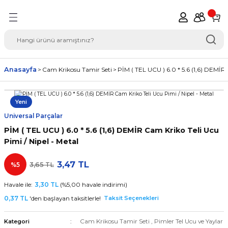
Geri Dön
del Seçimi Oto Yedek
Anasayfa
Cam Krikosu Tamir Seti
PİM ( TEL UCU ) 6.0 * 5.6 (1,6) DEMİR 
Yeni
Universal Parçalar
PİM ( TEL UCU ) 6.0 * 5.6 (1,6) DEMİR Cam Kriko Teli Ucu
Pimi / Nipel - Metal
3,47 TL
%5
3,65 TL
Havale ile:
3,30 TL
(%5,00 havale indirimi)
0,37 TL
'den başlayan taksitlerle!
Taksit Seçenekleri
Cam Krikosu Tamir Seti
,
Pimler Tel Ucu ve Yaylar
Kategori