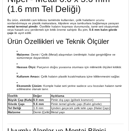
(1.6 mm Tel Deliği)
Bu ürün, elektrikli cam krikosu tamirinde kullanılan, çelik halatların ucunu
sonlandırmaya ve plastik makaralara, klipslere veya tamburlara bağlamaya yarayan
metal terminal pimdir
. Özellikle halatın kopması durumunda, tamir seti oluşturmak
veya hasarlı ucu yenilemek için kritik öneme sahiptir. Bu pim,
5.6 mm kalın gövde
çapı
ile ayırt edilir.
Ürün Özellikleri ve Teknik Ölçüler
Malzeme:
Demir / Çelik (Metal) alaşımdan üretilmiştir; halat gerginliğine ve
sürtünmeye dayanıklıdır.
Hassas Ölçü:
Parçanın doğru yuvasına oturması için milimetrik ölçüleri kritiktir.
Kullanım Amacı:
Çelik halatın plastik kızak/makara içine kilitlenmesini sağlar.
Ekonomik Çözüm:
Komple halat seti yerine sadece ucu bozulan halatın tamir
edilmesine olanak tanır.
Özellik
Değer
Açıklama
Büyük Çap (Kafa)
6.0 mm
Pimin dış çapı (göbek kısmının)
Gövde Çapı
5.6 mm
Pimin temel gövde çapı (Kalın gövde)
Tel Deliği
1.6 mm
İçinden geçecek çelik telin çapı (Halat Çapı)
Malzeme
Demir (Çelik)
Metal yapı
Uyumlu Alanlar ve Montaj Bilgisi