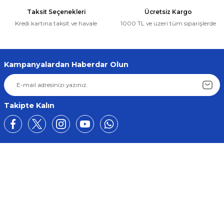
Universal Parçalar
Taksit Seçenekleri
Ücretsiz Kargo
PİM ( TEL UCU ) 8.0 * 9.8 (1,6) ŞAPKALI SARI Cam Kriko Teli Ucu Pimi / Nipe
Kredi kartına taksit ve havale
1000 TL ve üzeri tüm siparişlerde
Gönder
7,21 ₺
6,85 ₺
Kampanyalardan Haberdar Olun
Sepete Ekle
Universal Parçalar
Takipte Kalın
PİM ( TEL UCU ) 8.0 * 9.8 (1,6) ŞAPKALI DEMİR Cam Kriko Teli Ucu Pimi / Ni
4,29 ₺
4,07 ₺
Üyelik
Sepete Ekle
Kurumsal
Universal Parçalar
PİM ( TEL UCU ) 6.0 * 8.0 (1,6) SARI Cam Kriko Teli Ucu Pimi / Nipel - Sarı 