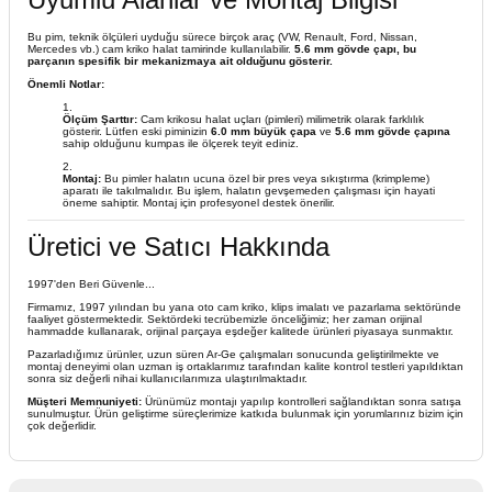
Bu pim, teknik ölçüleri uyduğu sürece birçok araç (VW, Renault, Ford, Nissan,
Mercedes vb.) cam kriko halat tamirinde kullanılabilir.
5.6 mm gövde çapı, bu
parçanın spesifik bir mekanizmaya ait olduğunu gösterir.
Önemli Notlar:
Ölçüm Şarttır:
Cam krikosu halat uçları (pimleri) milimetrik olarak farklılık
gösterir. Lütfen eski piminizin
6.0 mm büyük çapa
ve
5.6 mm gövde çapına
sahip olduğunu kumpas ile ölçerek teyit ediniz.
Montaj:
Bu pimler halatın ucuna özel bir pres veya sıkıştırma (krimpleme)
aparatı ile takılmalıdır. Bu işlem, halatın gevşemeden çalışması için hayati
öneme sahiptir. Montaj için profesyonel destek önerilir.
Üretici ve Satıcı Hakkında
1997'den Beri Güvenle...
Firmamız, 1997 yılından bu yana oto cam kriko, klips imalatı ve pazarlama sektöründe
faaliyet göstermektedir. Sektördeki tecrübemizle önceliğimiz; her zaman orijinal
hammadde kullanarak, orijinal parçaya eşdeğer kalitede ürünleri piyasaya sunmaktır.
Pazarladığımız ürünler, uzun süren Ar-Ge çalışmaları sonucunda geliştirilmekte ve
montaj deneyimi olan uzman iş ortaklarımız tarafından kalite kontrol testleri yapıldıktan
sonra siz değerli nihai kullanıcılarımıza ulaştırılmaktadır.
Müşteri Memnuniyeti:
Ürünümüz montajı yapılıp kontrolleri sağlandıktan sonra satışa
sunulmuştur. Ürün geliştirme süreçlerimize katkıda bulunmak için yorumlarınız bizim için
çok değerlidir.