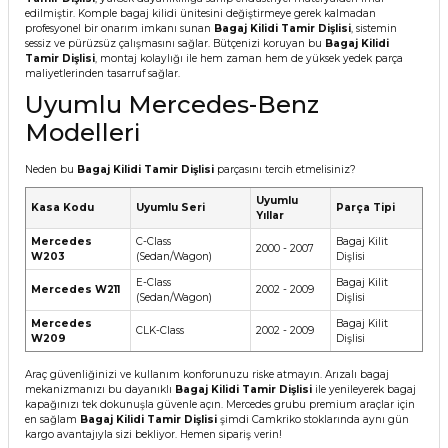
edilmiştir. Komple bagaj kilidi ünitesini değiştirmeye gerek kalmadan
profesyonel bir onarım imkanı sunan
Bagaj Kilidi Tamir Dişlisi
, sistemin
sessiz ve pürüzsüz çalışmasını sağlar. Bütçenizi koruyan bu
Bagaj Kilidi
Tamir Dişlisi
, montaj kolaylığı ile hem zaman hem de yüksek yedek parça
maliyetlerinden tasarruf sağlar.
Uyumlu Mercedes-Benz
Modelleri
Neden bu
Bagaj Kilidi Tamir Dişlisi
parçasını tercih etmelisiniz?
Uyumlu
Kasa Kodu
Uyumlu Seri
Parça Tipi
Yıllar
Mercedes
C-Class
Bagaj Kilit
2000 - 2007
W203
(Sedan/Wagon)
Dişlisi
E-Class
Bagaj Kilit
Mercedes W211
2002 - 2009
(Sedan/Wagon)
Dişlisi
Mercedes
Bagaj Kilit
CLK-Class
2002 - 2009
W209
Dişlisi
Araç güvenliğinizi ve kullanım konforunuzu riske atmayın. Arızalı bagaj
mekanizmanızı bu dayanıklı
Bagaj Kilidi Tamir Dişlisi
ile yenileyerek bagaj
kapağınızı tek dokunuşla güvenle açın. Mercedes grubu premium araçlar için
en sağlam
Bagaj Kilidi Tamir Dişlisi
şimdi Camkriko stoklarında aynı gün
kargo avantajıyla sizi bekliyor. Hemen sipariş verin!