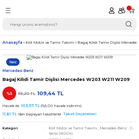
Geri Dön
del Seçimi Oto Yedek
Anasayfa
Kilit Motor ve Tamir Takımı
Bagaj Kilidi Tamir Dişlisi Merce
Yeni
Mercedes-Benz
Bagaj Kilidi Tamir Dişlisi Mercedes W203 W211 W209
109,44 TL
%5
115,20 TL
Havale ile:
103,97 TL
(%5,00 havale indirimi)
11,81 TL
'den başlayan taksitlerle!
Taksit Seçenekleri
Kilit Motor ve Tamir Takımı
,
Mercedes-Benz
,
C-
Kategori
Serisi (W204)