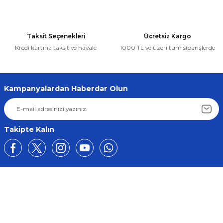
Volkswagen
Taksit Seçenekleri
Ücretsiz Kargo
AUDİ-VOLKSWAGEN-SEAT-SKODA-MERCEDES-BMW KİLİT KLİPSİ (1718
Kredi kartına taksit ve havale
1000 TL ve üzeri tüm siparişlerde
Gönder
112,39 ₺
106,77 ₺
Kampanyalardan Haberdar Olun
Sepete Ekle
B
Takipte Kalın
Mercedes W164 W251 ML350 W211 Kasa Kilit Motoru ML, CLK, R ve B Clas
313
297
Üyelik
Sepet
Kurumsal