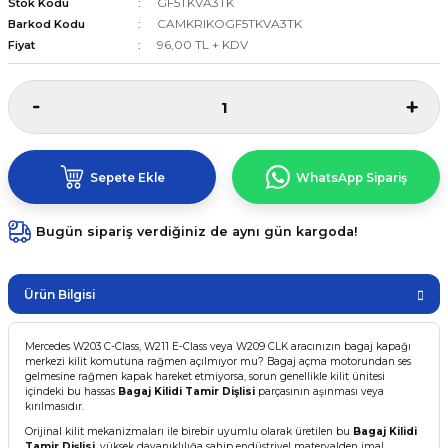
GF5TKVA3TK
Stok Kodu
CAMKRIKOGF5TKVA3TK
Barkod Kodu
96,00 TL + KDV
Fiyat
Sepete Ekle
WhatsApp Sipariş
Bugün sipariş verdiğiniz de aynı gün kargoda!
Ürün Bilgisi
Mercedes W203 C-Class, W211 E-Class veya W209 CLK aracınızın bagaj kapağı
merkezi kilit komutuna rağmen açılmıyor mu? Bagaj açma motorundan ses
gelmesine rağmen kapak hareket etmiyorsa, sorun genellikle kilit ünitesi
içindeki bu hassas
Bagaj Kilidi Tamir Dişlisi
parçasının aşınması veya
kırılmasıdır.
Orijinal kilit mekanizmaları ile birebir uyumlu olarak üretilen bu
Bagaj Kilidi
Tamir Dişlisi
, yüksek dayanıklılığa sahip endüstriyel materyalden imal