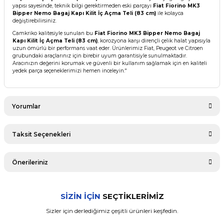
yapısı sayesinde, teknik bilgi gerektirmeden eski parçayı
Fiat Fiorino MK3
Bipper Nemo Bagaj Kapı Kilit İç Açma Teli (83 cm)
ile kolayca
değiştirebilirsiniz.
Camkriko kalitesiyle sunulan bu
Fiat Fiorino MK3 Bipper Nemo Bagaj
Kapı Kilit İç Açma Teli (83 cm)
, korozyona karşı dirençli çelik halat yapısıyla
uzun ömürlü bir performans vaat eder. Ürünlerimiz Fiat, Peugeot ve Citroen
grubundaki araçlarınız için birebir uyum garantisiyle sunulmaktadır.
Aracınızın değerini korumak ve güvenli bir kullanım sağlamak için en kaliteli
yedek parça seçeneklerimizi hemen inceleyin."
Yorumlar
Taksit Seçenekleri
Bu ürüne ilk yorumu siz yapın!
Önerileriniz
Yorum Yaz
Bu ürünün fiyat bilgisi, resim, ürün açıklamalarında ve diğer
SİZİN İÇİN
SEÇTİKLERİMİZ
konularda yetersiz gördüğünüz noktaları öneri formunu
kullanarak tarafımıza iletebilirsiniz.
Sizler için derlediğimiz çeşitli ürünleri keşfedin.
Görüş ve önerileriniz için teşekkür ederiz.