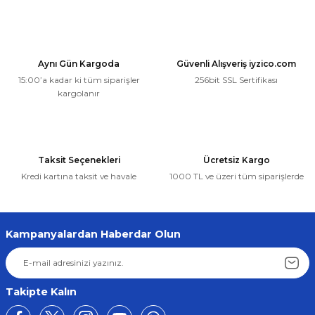
Fiat
Fiat Fiorino, Peugeot Bipper, Citroen Nemo Ön Sağ Cam Krikosu Tamir S
Ürün resmi kalitesiz, bozuk veya görüntülenemiyor.
Ürün açıklamasında eksik bilgiler bulunuyor.
450,41 ₺
Aynı Gün Kargoda
Güvenli Alışveriş iyzico.com
Ürün bilgilerinde hatalar bulunuyor.
427,89 ₺
15:00’a kadar ki tüm siparişler
256bit SSL Sertifikası
Ürün fiyatı diğer sitelerden daha pahalı.
kargolanır
Bu ürüne benzer farklı alternatifler olmalı.
Sepete Ekle
Fiat
Taksit Seçenekleri
Ücretsiz Kargo
Fiat Fiorino, Peugeot Bipper, Citroen Nemo Ön Sol Cam Krikosu Tamir Se
Kredi kartına taksit ve havale
1000 TL ve üzeri tüm siparişlerde
Gönder
450,41 ₺
427,89 ₺
Kampanyalardan Haberdar Olun
Sepete Ekle
Fiat
Takipte Kalın
Fiat Doblo Punto Fiorino Palio Albea için Bagaj Kilit Tamir Parça 2000-2