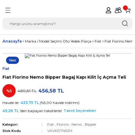
Geri Dön
del Seçimi Oto Yedek
Anasayfa
Marka / Model Seçimi Oto Yedek Parça
Fiat
Fiat Fiorino Nemo
Yeni
Fiat
Fiat Fiorino Nemo Bipper Bagaj Kapı Kilit İç Açma Teli
456,58 TL
%5
480,61 TL
Havale ile:
433,75 TL
(%5,00 havale indirimi)
49,26 TL
'den başlayan taksitlerle!
Taksit Seçenekleri
Fiat
,
Fiorino
,
Nemo
,
Bipper
Kategori
VAVKD7N52M
Stok Kodu