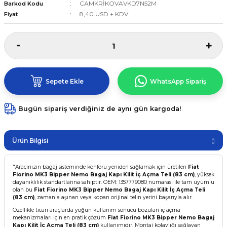
CAMKRİKOVAVKD7N52M
Barkod Kodu
8,40 USD + KDV
Fiyat
Sepete Ekle
WhatsApp Sipariş
Bugün sipariş verdiğiniz de aynı gün kargoda!
Ürün Bilgisi
"Aracınızın bagaj sisteminde konforu yeniden sağlamak için üretilen
Fiat
Fiorino MK3 Bipper Nemo Bagaj Kapı Kilit İç Açma Teli (83 cm)
, yüksek
dayanıklılık standartlarına sahiptir. OEM: 1357779080 numarası ile tam uyumlu
olan bu
Fiat Fiorino MK3 Bipper Nemo Bagaj Kapı Kilit İç Açma Teli
(83 cm)
, zamanla aşınan veya kopan orijinal telin yerini başarıyla alır.
Özellikle ticari araçlarda yoğun kullanım sonucu bozulan iç açma
mekanizmaları için en pratik çözüm
Fiat Fiorino MK3 Bipper Nemo Bagaj
Kapı Kilit İç Açma Teli (83 cm)
kullanımıdır. Montaj kolaylığı sağlayan