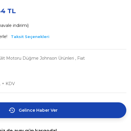
44 TL
avale indirimi)
rle!
Taksit Seçenekleri
ilit Motoru Düğme Johnson Ürünleri
,
Fiat
L + KDV
Gelince Haber Ver
niz de aynı gün kargoda!