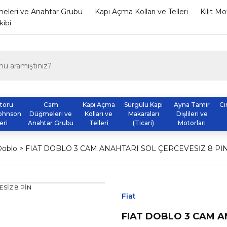
leri ve Anahtar Grubu
Kapı Açma Kolları ve Telleri
Kilit M
kibi
otoru
Cam
Kapı Açma
Sürgülü Kapı
Ayna Tamir
Cı
ohnson
Düğmeleri ve
Kolları ve
Makaraları
Dişlileri ve
eri
Anahtar Grubu
Telleri
(Ticari)
Motorları
Doblo
FIAT DOBLO 3 CAM ANAHTARI SOL ÇERCEVESİZ 8 Pİ
Fiat
FIAT DOBLO 3 CAM A