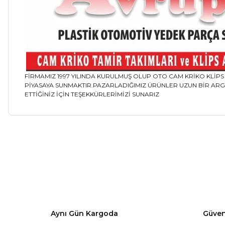
FİRMAMIZ 1997 YILINDA KURULMUŞ OLUP OTO CAM KRİKO KLİ
PİYASAYA SUNMAKTIR.PAZARLADIĞIMIZ ÜRÜNLER UZUN BİR ARGE
ETTİĞİNİZ İÇİN TEŞEKKÜRLERİMİZİ SUNARIZ
Bu ürünün fiyat bilgisi, resim, ürün açıklamalarında ve diğer ko
Görüş ve önerileriniz için teşekkür ederiz.
Ürün resmi kalitesiz, bozuk veya görüntülenemiyor.
Ürün açıklamasında eksik bilgiler bulunuyor.
Aynı Gün Kargoda
Güvenl
Ürün bilgilerinde hatalar bulunuyor.