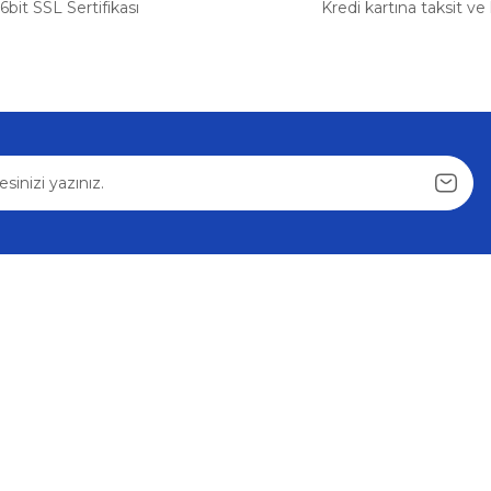
6bit SSL Sertifikası
Kredi kartına taksit ve
Gönder
Alışveriş
Mesafeli Satış Sözleşmesi
u
Gizlilik ve Güvenlik
im Formu
İptal İade Koşullari