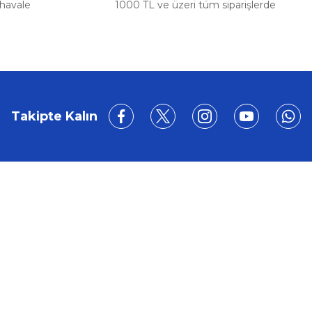
 havale
1000 TL ve üzeri tüm siparişlerde
Takipte Kalın
BİZE ULAŞIN
0212 649 81 82
0535 962 32 25