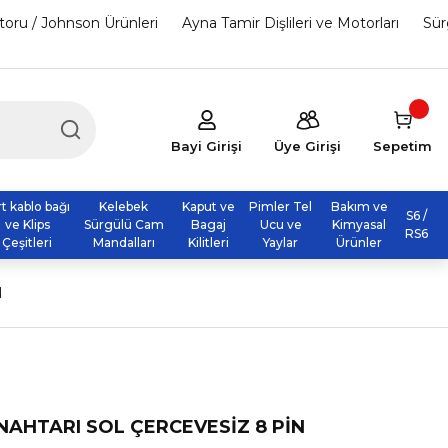
otoru / Johnson Ürünleri
Ayna Tamir Dişlileri ve Motorları
Sür
Bayi Girişi
Üye Girişi
Sepetim
rt kablo bağı
Kelebek
Kaput ve
Pimler Tel
Bakım ve
S6 /
ve Klips
Sürgülü Cam
Bagaj
Ucu ve
Kimyasal
RS6
Çeşitleri
Mandalları
Kilitleri
Yaylar
Ürünler
N
NAHTARI SOL ÇERCEVESİZ 8 PİN