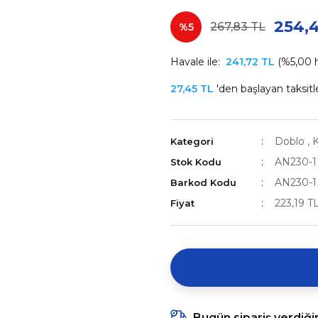
254,
267,83 TL
%5
Havale ile:
241,72 TL
(%5,00 h
27,45 TL
'den başlayan taksitle
Doblo
,
K
Kategori
AN230-1
Stok Kodu
AN230-1
Barkod Kodu
223,19 T
Fiyat
Bugün sipariş verdiği