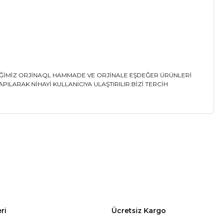
LİĞİMİZ ORJİNAQL HAMMADE VE ORJİNALE EŞDEĞER ÜRÜNLERİ
LARAK NİHAYİ KULLANICIYA ULAŞTIRILIR.BİZİ TERCİH
a iletebilirsiniz.
ri
Ücretsiz Kargo