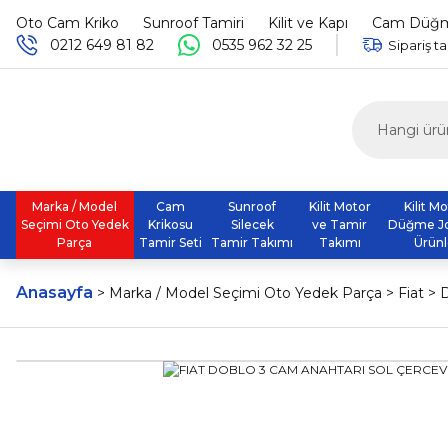
Oto Cam Kriko
Sunroof Tamiri
Kilit ve Kapı
Cam Düğme
0212 649 81 82
0535 962 32 25
Sipariş ta
Marka / Model
Cam
Sunroof
Kilit Motor
Kilit M
Seçimi Oto Yedek
Krikosu
Silecek
ve Tamir
Düğme J
Parça
Tamir Seti
Tamir Takımı
Takımı
Ürünl
Anasayfa
Marka / Model Seçimi Oto Yedek Parça
Fiat