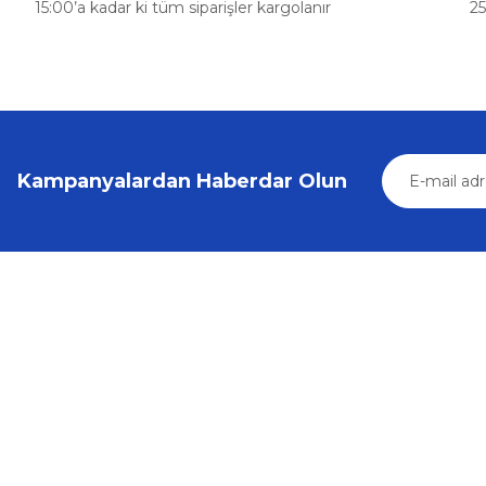
15:00’a kadar ki tüm siparişler kargolanır
25
Ürün fiyatı diğer sitelerden daha pahalı.
Bu ürüne benzer farklı alternatifler olmalı.
Kampanyalardan Haberdar Olun
Üyelik
Kurumsal
Yeni Üyelik
İletişim
Üye Girişi
İletişim Form
Şifremi Unuttum
Havale Bildir