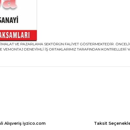
PS İMALAT VE PAZARLAMA SEKTÖRÜN FALİYET GÖSTERMEKTEDİR .ÖNCE
 VEMONTAJ DENEYİMLİ İŞ ORTAKLARIMIZ TARAFINDAN KONTRELLERİ YAPI
nularda yetersiz gördüğünüz noktaları öneri formunu kullanarak tarafımız
Bu ürüne ilk yorumu siz yapın!
Yorum Yaz
i Alışveriş iyzico.com
Taksit Seçenekle