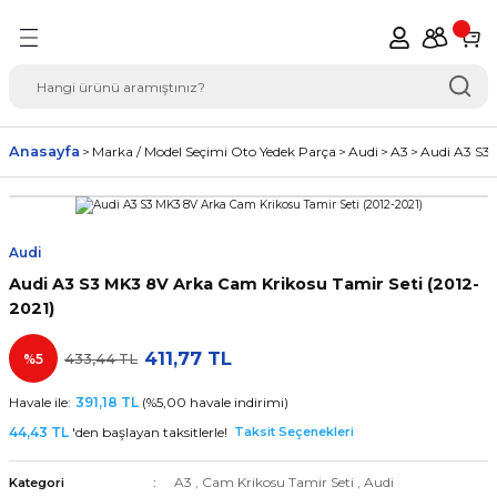
Geri Dön
del Seçimi Oto Yedek
Anasayfa
Marka / Model Seçimi Oto Yedek Parça
Audi
A3
Audi A3 S3 
Audi
Audi A3 S3 MK3 8V Arka Cam Krikosu Tamir Seti (2012-
2021)
411,77 TL
%5
433,44 TL
Havale ile:
391,18 TL
(%5,00 havale indirimi)
44,43 TL
'den başlayan taksitlerle!
Taksit Seçenekleri
A3
,
Cam Krikosu Tamir Seti
,
Audi
Kategori