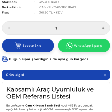
4W3FXHPAEU
Stok Kodu
CAMKRIKO4W3FXHPAEU
Barkod Kodu
361,20 TL + KDV
Fiyat
Sepete Ekle
WhatsApp Sipariş
Bugün sipariş verdiğiniz de aynı gün kargoda!
Ürün Bilgisi
Kapsamlı Araç Uyumluluk ve
OEM Referans Listesi
Bu profesyonel
Cam Krikosu Tamir Seti
, Audi MK3 8V grubundaki
aşağıdaki kasa tipleri ve orijinal OEM numaralarıyla %100 uyumludur: