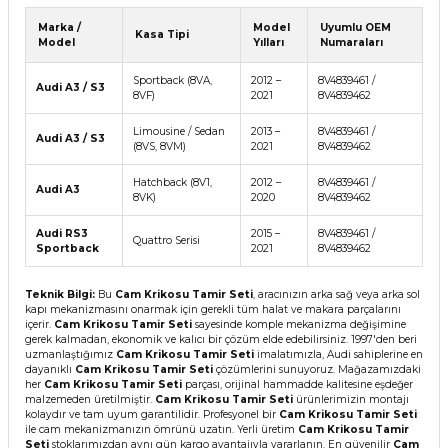
Marka /
Model
Uyumlu OEM
Kasa Tipi
Model
Yılları
Numaraları
Sportback (8VA,
2012 –
8V4839461 /
Audi A3 / S3
8VF)
2021
8V4839462
Limousine / Sedan
2013 –
8V4839461 /
Audi A3 / S3
(8VS, 8VM)
2021
8V4839462
Hatchback (8V1,
2012 –
8V4839461 /
Audi A3
8VK)
2020
8V4839462
Audi RS3
2015 –
8V4839461 /
Quattro Serisi
Sportback
2021
8V4839462
Teknik Bilgi:
Bu
Cam Krikosu Tamir Seti
, aracınızın arka sağ veya arka sol
kapı mekanizmasını onarmak için gerekli tüm halat ve makara parçalarını
içerir.
Cam Krikosu Tamir Seti
sayesinde komple mekanizma değişimine
gerek kalmadan, ekonomik ve kalıcı bir çözüm elde edebilirsiniz. 1997'den beri
uzmanlaştığımız
Cam Krikosu Tamir Seti
imalatımızla, Audi sahiplerine en
dayanıklı
Cam Krikosu Tamir Seti
çözümlerini sunuyoruz. Mağazamızdaki
her
Cam Krikosu Tamir Seti
parçası, orijinal hammadde kalitesine eşdeğer
malzemeden üretilmiştir.
Cam Krikosu Tamir Seti
ürünlerimizin montajı
kolaydır ve tam uyum garantilidir. Profesyonel bir
Cam Krikosu Tamir Seti
ile cam mekanizmanızın ömrünü uzatın. Yerli üretim
Cam Krikosu Tamir
Seti
stoklarımızdan aynı gün kargo avantajıyla yararlanın. En güvenilir
Cam