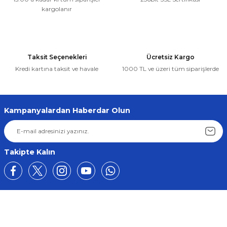
Ürün fiyatı diğer sitelerden daha pahalı.
kargolanır
Bu ürüne benzer farklı alternatifler olmalı.
Sepete Ekle
Audi
%5
Taksit Seçenekleri
Ücretsiz Kargo
Audi A3 8P Ön Sağ Cam Krikosu Tamir Seti (2004-2009)
Kredi kartına taksit ve havale
1000 TL ve üzeri tüm siparişlerde
Gönder
544,42 ₺
517,20 ₺
Kampanyalardan Haberdar Olun
Sepete Ekle
Audi
%5
Takipte Kalın
Audi A3 8P Ön Sol Cam Krikosu Tamir Seti (2004-2009)
544,42 ₺
517,20 ₺
Üyelik
Sepete Ekle