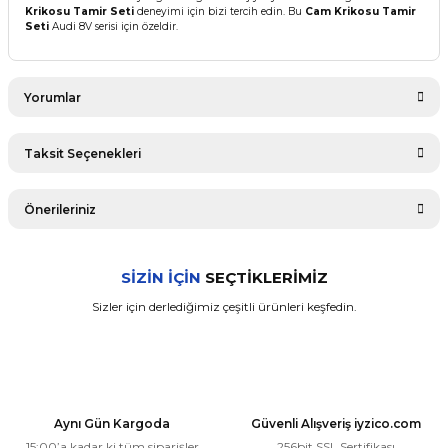
Krikosu Tamir Seti
deneyimi için bizi tercih edin. Bu
Cam Krikosu Tamir
Seti
Audi 8V serisi için özeldir.
Yorumlar
Taksit Seçenekleri
Bu ürüne ilk yorumu siz yapın!
Önerileriniz
Yorum Yaz
Bu ürünün fiyat bilgisi, resim, ürün açıklamalarında ve diğer
SİZİN İÇİN
SEÇTİKLERİMİZ
konularda yetersiz gördüğünüz noktaları öneri formunu
kullanarak tarafımıza iletebilirsiniz.
Sizler için derlediğimiz çeşitli ürünleri keşfedin.
Görüş ve önerileriniz için teşekkür ederiz.
Audi
%5
Audi A3 8PA 5 Kapı Arka Sol Cam Krikosu Tamir Seti (2004-2012)
Ürün resmi kalitesiz, bozuk veya görüntülenemiyor.
Ürün açıklamasında eksik bilgiler bulunuyor.
421,84 ₺
Aynı Gün Kargoda
Güvenli Alışveriş iyzico.com
Ürün bilgilerinde hatalar bulunuyor.
400,75 ₺
15:00’a kadar ki tüm siparişler
256bit SSL Sertifikası